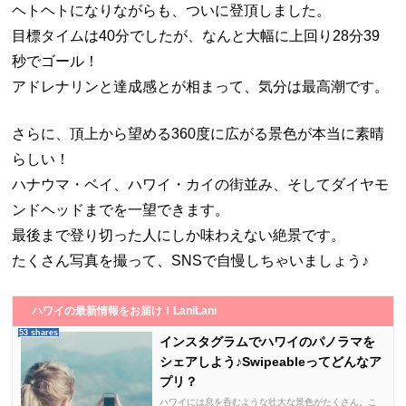
ヘトヘトになりながらも、ついに登頂しました。
目標タイムは40分でしたが、なんと大幅に上回り28分39
秒でゴール！
アドレナリンと達成感とが相まって、気分は最高潮です。
さらに、頂上から望める360度に広がる景色が本当に素晴
らしい！
ハナウマ・ベイ、ハワイ・カイの街並み、そしてダイヤモ
ンドヘッドまでを一望できます。
最後まで登り切った人にしか味わえない絶景です。
たくさん写真を撮って、SNSで自慢しちゃいましょう♪
ハワイの最新情報をお届け！LaniLani
53 shares
インスタグラムでハワイのパノラマを
シェアしよう♪Swipeableってどんなア
プリ？
ハワイには息を呑むような壮大な景色がたくさん。こ