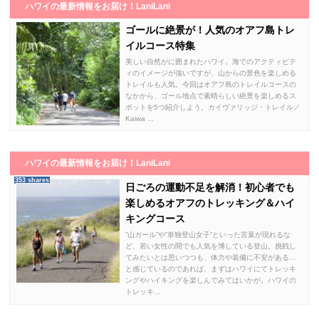
ハワイの最新情報をお届け！LaniLani
ゴールに絶景が！人気のオアフ島トレ
イルコース特集
美しい自然がに囲まれたハワイ。海でのアクティビテ
ィのイメージが強いですが、山からの景色を楽しめる
トレイルも人気。今回はオアフ島のトレイルコースの
なかから、ゴール地点で素晴らしい絶景を楽しめるス
ポットを5つ紹介しよう。カイヴァリッジ・トレイル／
Kaiwa ...
ハワイの最新情報をお届け！LaniLani
353 shares
日ごろの運動不足を解消！初心者でも
楽しめるオアフのトレッキング＆ハイ
キングコース
”山ガール”や”単独登山女子”といった言葉が現れるな
ど、若い女性の間でも人気を博している登山。挑戦し
てみたいとは思いつつも、体力や装備に不安がある…
と感じているのであれば、まずはハワイにてトレッキ
ングやハイキングを楽しんでみてはいかが。ハワイの
トレッキ...