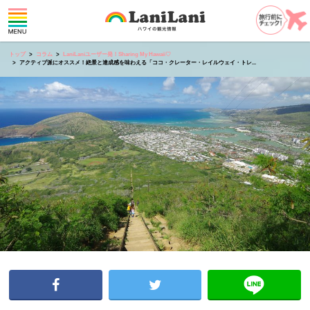
トップ
コラム
LaniLaniユーザー発！Sharing My Hawaii♡
アクティブ派にオススメ！絶景と達成感を味わえる「ココ・クレーター・レイルウェイ・トレ...