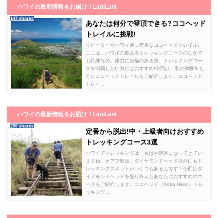
ハワイの最新情報をお届け！LaniLani
147 shares
あなたは何分で登頂できる?ココヘッド
トレイルに挑戦!
リピーターやハワイ通に有名なココヘッドトレイル。
ここは、ハワイの数あるトレッキングコースのなかで
も特殊なの。体力に自信のある方、トレッキングコー
スを制覇したい方にはおすすめ!今回は、私の体験をも
とにココヘッドトレイルをご紹介します。ココヘッド
トレイ...
ハワイの最新情報をお届け！LaniLani
290 shares
定番から脱出!中・上級者向けおすすめ
トレッキングコース3選
ハワイでトレッキングは、もはや定番になってきてい
ますね。オアフ島は、ダイヤモンドヘッド以外にもト
レッキングスポットがいくつもあるんです！今回はダ
イアモンドヘッドを登り終えたあなたにおすすめのコ
ースをご紹介します。ココヘッド（Koko Head）トレ
ッキング...