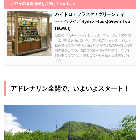
ハワイの最新情報をお届け！LaniLani
ハイドロ・フラスク / グリーンティ
ー・ハワイ／Hydro Flask(Green Tea
Hawaii)
話題の「Hydro Flask」というタンブラーが、日本で買
うより断然安値とあって、大人気のショップ。冷たい
飲み物は最大24時間、温かい飲み物は最大6時間と長時
間保温をしつつ、表面に水滴がつかないので、ハワイ
旅行中だけでなく、帰国してからも使える便利なアイ
テム...
アドレナリン全開で、いよいよスタート！