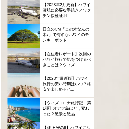
【2023年2月更新】ハワイ
渡航に必要な手続き／ワク
チン接種証明...
日立のCM「この木なんの
木♪」で有名なハワイのモ
ンキーポッド
【在住者レポート】次回の
ハワイ旅行で気をつけるべ
きことは？ウィズ...
【2023年最新版】ハワイ
旅行の安い時期はいつ？格
安で楽しめるハ...
【ウィズコロナ旅行記・第
1弾】オアフ島はどう変わ
った？絶景と絶品...
【4K HAWAII】ハワイに活