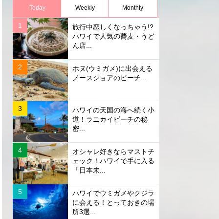
Today
Weekly
Monthly
旅行中恋しくなっちゃう!?
ハワイで人気の蕎麦・うど
ん店...
ホヌ(ウミガメ)に出会える
ノースショアのビーチ...
ハワイの天国の海へ続く小
道！ラニカイビーチの秘
密...
オシャレ好きならマストチ
ェック！ハワイで手に入る
「日本未...
ハワイでウミガメやクジラ
に会える！とっておきの場
所3選...