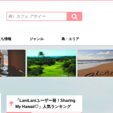
検
検
索
索
ワ
す
る
ー
ド
立ち情報
ジャンル
島・エリア
を
入
力
(例）
カ
フ
ェ
ア
サ
イ
ー
「LaniLaniユーザー発！Sharing
My Hawaii♡」人気ランキング