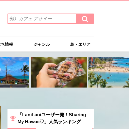
検
検
索
索
ワ
す
る
ー
ド
立ち情報
ジャンル
島・エリア
を
入
力
(例）
カ
フ
ェ
ア
サ
イ
ー
「LaniLaniユーザー発！Sharing
My Hawaii♡」人気ランキング