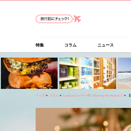
特集
コラム
ニュース
トップ
コラム
LaniLaniユーザー発！Sharing My Hawaii♡
【