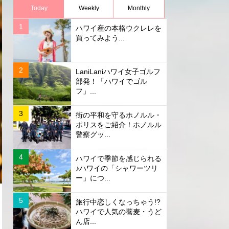
Today
Weekly
Monthly
ハワイ産の本格ウクレレを
買ってみよう...
LaniLaniハワイ女子ゴルフ
部発！「ハワイでゴル
フ」...
街の平和を守るホノルル・
ポリスをご紹介！ホノルル
警察グッ...
ハワイで季節を感じられる
♪ハワイの「シャワーツリ
ー」につ...
旅行中恋しくなっちゃう!?
ハワイで人気の蕎麦・うど
ん店...