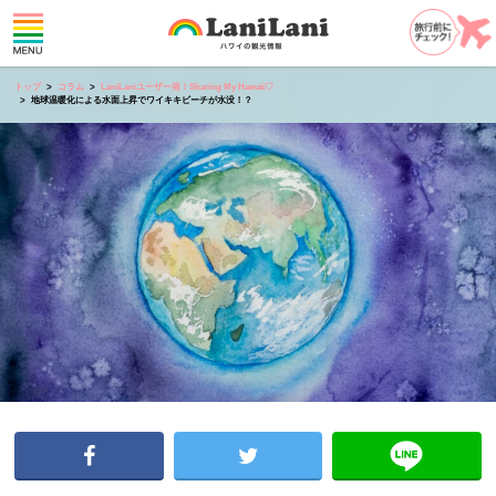
トップ
コラム
LaniLaniユーザー発！Sharing My Hawaii♡
地球温暖化による水面上昇でワイキキビーチが水没！？