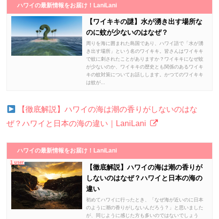
ハワイの最新情報をお届け！LaniLani
【ワイキキの謎】水が湧き出す場所な
のに蚊が少ないのはなぜ？
周りを海に囲まれた島国であり、ハワイ語で「水が湧
き出す場所」という名のワイキキ。皆さんはワイキキ
で蚊に刺されたことがありますか？ワイキキになぜ蚊
が少ないのか、ワイキキの歴史とも関係のあるワイキ
キの蚊対策についてお話しします。かつてのワイキキ
は蚊が...
【徹底解説】ハワイの海は潮の香りがしないのはな
ぜ？ハワイと日本の海の違い｜LaniLani
ハワイの最新情報をお届け！LaniLani
1 user
【徹底解説】ハワイの海は潮の香りが
しないのはなぜ？ハワイと日本の海の
違い
初めてハワイに行ったとき、「なぜ海が近いのに日本
のように潮の香りがしないんだろう？」と思いました
が、同じように感じた方も多いのではないでしょう