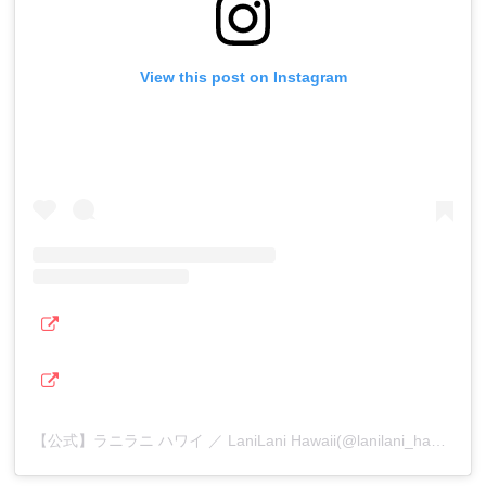
View this post on Instagram
【公式】ラニラニ ハワイ ／ LaniLani Hawaii(@lanilani_hawaii)がシェアした投稿