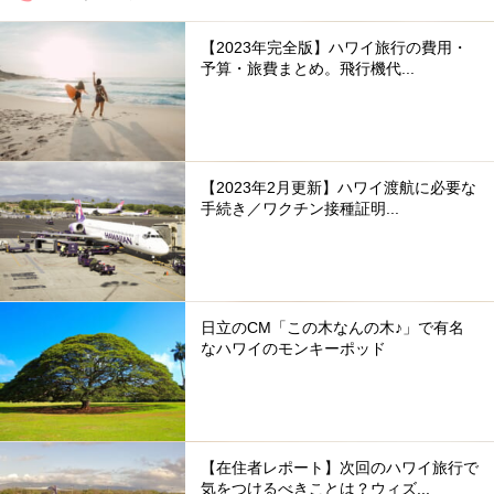
【2023年完全版】ハワイ旅行の費用・
予算・旅費まとめ。飛行機代...
【2023年2月更新】ハワイ渡航に必要な
手続き／ワクチン接種証明...
日立のCM「この木なんの木♪」で有名
なハワイのモンキーポッド
【在住者レポート】次回のハワイ旅行で
気をつけるべきことは？ウィズ...