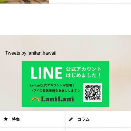
Tweets by lanilanihawaii
特集
コラム