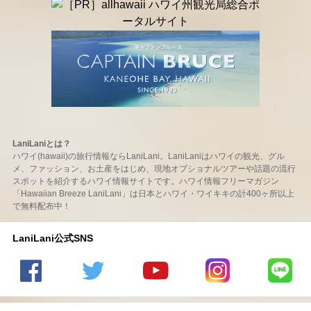
LaniLaniとは？
ハワイ(hawaii)の旅行情報ならLaniLani。LaniLaniはハワイの観光、グル
メ、ファッション、お土産をはじめ、現地オプショナルツアーや話題の流行
スポットを紹介するハワイ情報サイトです。ハワイ情報フリーマガジン
「Hawaiian Breeze LaniLani」は日本とハワイ・ワイキキの計400ヶ所以上
で無料配布中！
LaniLani公式SNS
LaniLani
LaniLani
LaniLani
LaniLani
LaniLani
の
のtwitter
の
の
のLINEを