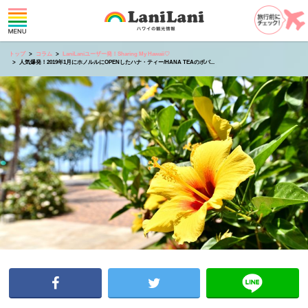
トップ
コラム
LaniLaniユーザー発！Sharing My Hawaii♡
人気爆発！2019年1月にホノルルにOPENしたハナ・ティー/HANA TEAのボバ...