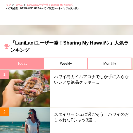
トップ
コラム
LaniLaniユーザー発！Sharing My Hawaii♡
行列必至！DEAN＆DELUCAのハワイ限定トートバッグが大人気♪
「LaniLaniユーザー発！Sharing My Hawaii♡」人気ラ
ンキング
Today
Weekly
Monthly
ハワイ島カイルアコナでしか手に入らな
いレアな絶品クッキー...
スタイリッシュに過ごそう！ハワイのお
しゃれなTシャツ3選...