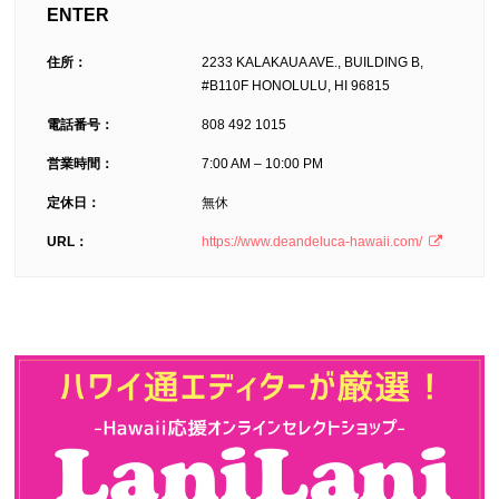
ENTER
住所：
2233 KALAKAUA AVE., BUILDING B,
#B110F HONOLULU, HI 96815
電話番号：
808 492 1015
営業時間：
7:00 AM – 10:00 PM
定休日：
無休
URL：
https://www.deandeluca-hawaii.com/