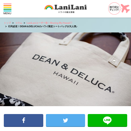
トップ
コラム
LaniLaniユーザー発！Sharing My Hawaii♡
行列必至！DEAN＆DELUCAのハワイ限定トートバッグが大人気♪