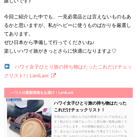
嬉しいです♪
今回ご紹介した中でも、一見必需品とは言えないものもあ
るかと思いますが、私がヘビーに使うものばかりを厳選し
てあります。
ぜひ日本から準備して行ってくださいね♪
楽しいハワイ旅がきっとさらに快適になりますよ♡
ハワイ女子ひとり旅の持ち物はたったこれだけチェッ
クリスト!｜LaniLani
ハワイの最新情報をお届け！LaniLani
401 shares
ハワイ女子ひとり旅の持ち物はたった
これだけチェックリスト！
今回はひとり旅ならではの荷造りについてお伝えしま
す！私がひとり旅でもっていく持ち物一覧私は軽くラ
ンニングをします。その荷物が余計に入っているの
で、走らない人はその分を抜いて考えてください。ち
なみに信じられないぐらい小さなスーツケースで行き