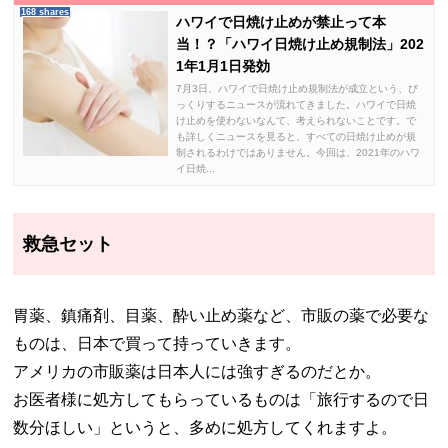
168 shares
ハワイで日焼け止めが禁止って本
当！？「ハワイ日焼け止め規制法」202
1年1月1日発効
7月3日、ハワイで日焼け止め規制法が成立という、び
っくりするニュースが流れてきました。ハワイで日焼
け止めを使わないなんて、考えられないことです。で
も詳しくニュースを見ると、すべての日焼け止めが規
制されるわけではありません。今回は、2021年のハワ
イ日焼...
救急セット
胃薬、鎮痛剤、目薬、酔い止め薬など、市販の薬で必要な
ものは、日本で買って持っていきます。
アメリカの市販薬は日本人には強すぎるのだとか。
お医者様に処方してもらっているものは「旅行するので日
数分ほしい」というと、多めに処方してくれますよ。