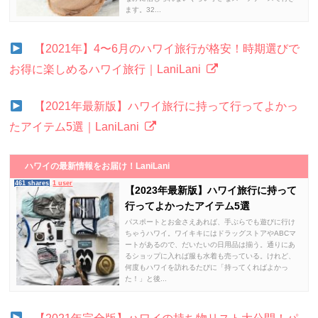
ます。32...
【2021年】4〜6月のハワイ旅行が格安！時期選びで
お得に楽しめるハワイ旅行｜LaniLani
【2021年最新版】ハワイ旅行に持って行ってよかっ
たアイテム5選｜LaniLani
ハワイの最新情報をお届け！LaniLani
461 shares
1 user
【2023年最新版】ハワイ旅行に持って
行ってよかったアイテム5選
パスポートとお金さえあれば、手ぶらでも遊びに行け
ちゃうハワイ。ワイキキにはドラッグストアやABCマ
ートがあるので、だいたいの日用品は揃う。通りにあ
るショップに入れば服も水着も売っている。けれど、
何度もハワイを訪れるたびに「持ってくればよかっ
た！」と後...