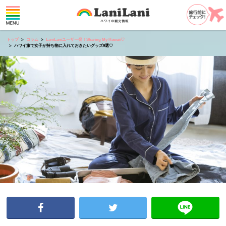
トップ
コラム
LaniLaniユーザー発！Sharing My Hawaii♡
ハワイ旅で女子が持ち物に入れておきたいグッズ9選♡