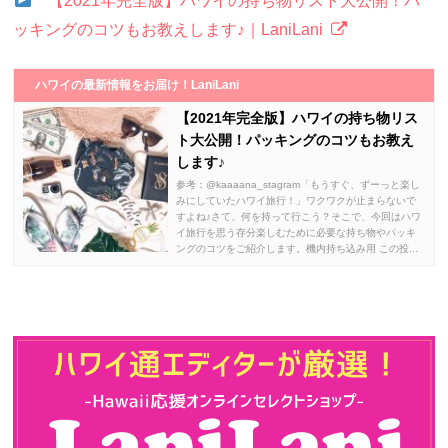
【2021年完全版】ハワイの持ち物リスト大公開！パ
ッキングのコツもお教えします♪｜LaniLani
ハワイの最新情報をお届け！LaniLani
【2021年完全版】ハワイの持ち物リス
ト大公開！パッキングのコツもお教え
します♪
参考：@kaaaana_stagram「もうすぐ、ずーっと楽し
みにしていたハワイ旅行！」ワクワクが止まらないで
すよね♪さて、何を持って行こう？そこで、今回はハワ
イ旅行を思う存分楽しむために必要な持ち物やパッキ
ングのコツをご紹介します。機内持ち込み用 この投...