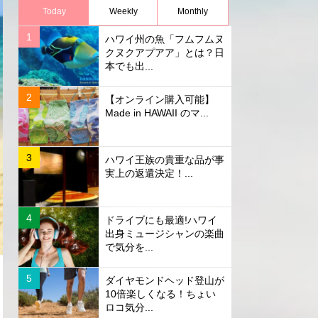
Today
Weekly
Monthly
ハワイ州の魚「フムフムヌ
クヌクアプアア」とは？日
本でも出...
【オンライン購入可能】
Made in HAWAII のマ...
ハワイ王族の貴重な品が事
実上の返還決定！...
ドライブにも最適!ハワイ
出身ミュージシャンの楽曲
で気分を...
ダイヤモンドヘッド登山が
10倍楽しくなる！ちょい
ロコ気分...