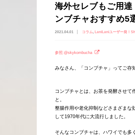
海外セレブもご用達
ンブチャおすすめ5
2021.04.01
コラム
LaniLaniユーザー発！Shar
参照:@skykombucha
みなさん、「コンブチャ」ってご存
コンブチャとは、お茶を発酵させて
と。
整腸作用や老化抑制などさまざまな
して1970年代に大流行しました。
そんなコンブチャは、ハワイでも多