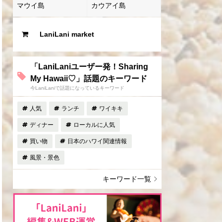
マウイ島
カウアイ島
LaniLani market
「LaniLaniユーザー発！Sharing
My Hawaii♡」話題のキーワード
今LaniLaniで話題になっているキーワード
人気
ランチ
ワイキキ
ディナー
ローカルに人気
買い物
日本のハワイ関連情報
風景・景色
キーワード一覧