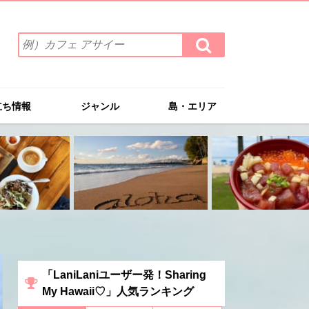
検
検
索
索
ワ
す
る
ー
ド
立ち情報
ジャンル
島・エリア
を
入
力
(例）
カ
フ
ェ
ア
サ
イ
ー
「LaniLaniユーザー発！Sharing
My Hawaii♡」人気ランキング