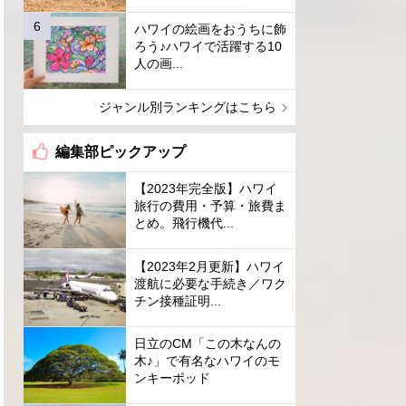
ハワイの絵画をおうちに飾
ろう♪ハワイで活躍する10
人の画...
ジャンル別ランキングはこちら
編集部ピックアップ
【2023年完全版】ハワイ
旅行の費用・予算・旅費ま
とめ。飛行機代...
【2023年2月更新】ハワイ
渡航に必要な手続き／ワク
チン接種証明...
日立のCM「この木なんの
木♪」で有名なハワイのモ
ンキーポッド