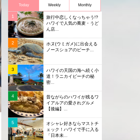
Today
Weekly
Monthly
旅行中恋しくなっちゃう!?
ハワイで人気の蕎麦・うど
ん店...
ホヌ(ウミガメ)に出会える
ノースショアのビーチ...
ハワイの天国の海へ続く小
道！ラニカイビーチの秘
密...
昔ながらのハワイが残るワ
イアルアの愛されグルメ
【後編】...
オシャレ好きならマストチ
ェック！ハワイで手に入る
「日本未...