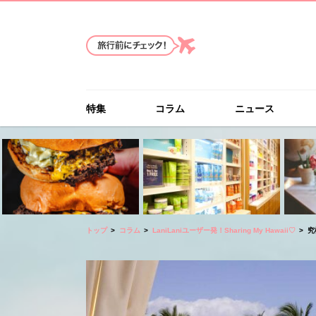
特集
コラム
ニュース
トップ
コラム
LaniLaniユーザー発！Sharing My Hawaii♡
究