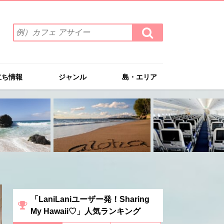
検
検
索
索
ワ
す
る
ー
ド
立ち情報
ジャンル
島・エリア
を
入
力
(例）
カ
フ
ェ
ア
サ
イ
ー
「LaniLaniユーザー発！Sharing
My Hawaii♡」人気ランキング