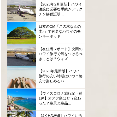
【2023年2月更新】ハワイ
渡航に必要な手続き／ワク
チン接種証明...
日立のCM「この木なんの
木♪」で有名なハワイのモ
ンキーポッド
【在住者レポート】次回の
ハワイ旅行で気をつけるべ
きことは？ウィズ...
【2023年最新版】ハワイ
旅行の安い時期はいつ？格
安で楽しめるハ...
【ウィズコロナ旅行記・第
1弾】オアフ島はどう変わ
った？絶景と絶品...
【4K HAWAII】ハワイに活