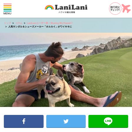
トップ
コラム
LaniLaniユーザー発！Sharing My Hawaii♡
人気サンダル＆シューズメーカー「オルカイ」がワイキキに