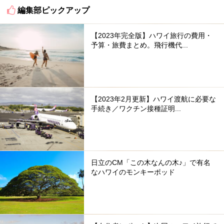
編集部ピックアップ
【2023年完全版】ハワイ旅行の費用・
予算・旅費まとめ。飛行機代...
【2023年2月更新】ハワイ渡航に必要な
手続き／ワクチン接種証明...
日立のCM「この木なんの木♪」で有名
なハワイのモンキーポッド