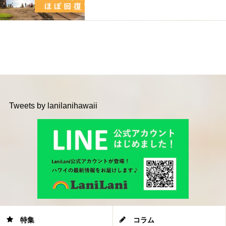
Tweets by lanilanihawaii
特集
コラム