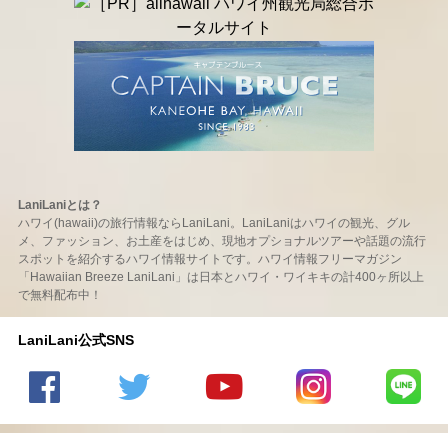
LaniLaniとは？
ハワイ(hawaii)の旅行情報ならLaniLani。LaniLaniはハワイの観光、グル
メ、ファッション、お土産をはじめ、現地オプショナルツアーや話題の流行
スポットを紹介するハワイ情報サイトです。ハワイ情報フリーマガジン
「Hawaiian Breeze LaniLani」は日本とハワイ・ワイキキの計400ヶ所以上
で無料配布中！
LaniLani公式SNS
LaniLani
LaniLani
LaniLani
LaniLani
LaniLani
の
のtwitter
の
の
のLINEを