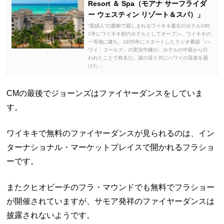
Resort ＆ Spa（モアナ サーフライダ
ー ウェスティン リゾート＆スパ）」
“貴婦人”の愛称で親しまれるワイキキ最古のホテル190
1年にワイキキ初のホテルとしてオープン。ワイキキの
一等地に建ち、1935年にスタートしたラジオ番組「ハ
ワイ・コールズ」の実況中継が、ホテルの中庭から行
われたことで有名だ。波の音と共にハワイの音楽を届
けた...
CMの最後でジョーンズはファイヤーダンスをしていま
す。
ワイキキで無料のファイヤーダンスが見られるのは、イン
ターナショナル・マーケットプレイスで開かれるフラショ
ーです。
またクヒオビーチのフラ・マウンドでも無料でフラショー
が開催されていますが、サモア発祥のファイヤーダンスは
披露されないようです。