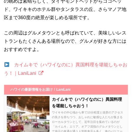
の眺めは素晴らしく、ダイヤモンドヘッドからココヘッ
ド、ワイキキのホテル群やタンタラスの丘、さらマノア地
区まで360度の絶景が楽しめる場所です。
この周辺はグルメタウンとも呼ばれていて、美味しいレス
トランもたくさんある場所なので、グルメが好きな方には
おすすめですよ。
カイムキで（ハワイなのに）異国料理を堪能しちゃお
う！｜LaniLani
ハワイの最新情報をお届け！LaniLani
カイムキで（ハワイなのに）異国料理
を堪能しちゃおう！
ワイキキの中心地から車で10分程度と抜群のアクセス
の良さを持ちつつ、おしゃれに敏感な人たちが集まる
ローカルタウンとして、近年注目を集めているのが
「カイムキ」エリア。オアフ屈指のグルメタウンとし
て地元の食通が通う人気飲食店も多く、食のバリエー