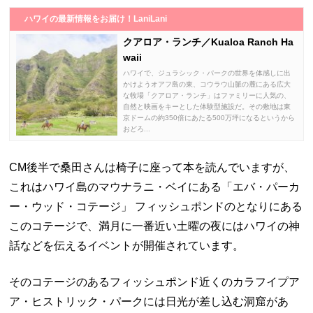
ハワイの最新情報をお届け！LaniLani
クアロア・ランチ／Kualoa Ranch Ha
waii
ハワイで、ジュラシック・パークの世界を体感しに出
かけようオアフ島の東、コウラウ山脈の麓にある広大
な牧場「クアロア・ランチ」はファミリーに人気の、
自然と映画をキーとした体験型施設だ。その敷地は東
京ドームの約350倍にあたる500万坪になるというから
おどろ...
CM後半で桑田さんは椅子に座って本を読んでいますが、
これはハワイ島のマウナラニ・ベイにある「エバ・パーカ
ー・ウッド・コテージ」 フィッシュポンドのとなりにある
このコテージで、満月に一番近い土曜の夜にはハワイの神
話などを伝えるイベントが開催されています。
そのコテージのあるフィッシュポンド近くのカラフイプア
ア・ヒストリック・パークには日光が差し込む洞窟があ