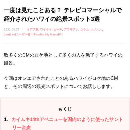
一度は見たことある？ テレビコマーシャルで
紹介されたハワイの絶景スポット3選
2021.04.27
オアフ島
ワイキキ
ビーチ
アラモアナ
コラム
ホノルル
LaniLaniユーザー発！Sharing My Hawaii♡
数多くのCMのロケ地として多くの人を魅了するハワイの
風景。
今回はオンエアされたことのあるハワイがロケ地のCM
と、その周辺の観光スポットについてお話しします。
もくじ
1
カイムキ14thアベニューを国内のように使ったサント
リー金麦