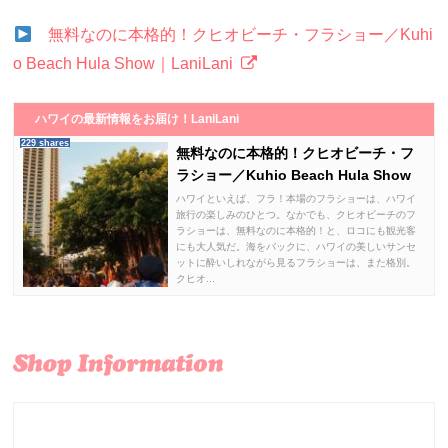
無料なのに本格的！クヒオビーチ・フラショー／Kuhi
o Beach Hula Show｜LaniLani
ハワイの最新情報をお届け！LaniLani
229 shares
無料なのに本格的！クヒオビーチ・フ
ラショー／Kuhio Beach Hula Show
ハワイといえば、フラ！本場のフラショーは、ハワイ
旅行の楽しみのひとつ。なかでも、クヒオビーチのフ
ラショーは、無料なのに本格的！と、ロコにも観光客
にも大人気だ。海をバックに、ハワイの美しいサンセ
ットに酔いしれながら見るフラショーは、また格別。
クヒオ...