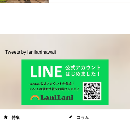
Tweets by lanilanihawaii
特集
コラム