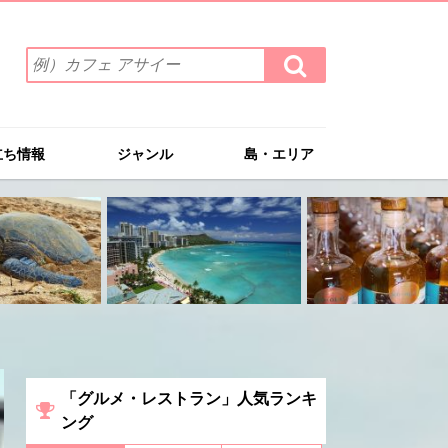
検
検
索
索
ワ
す
る
ー
ド
立ち情報
ジャンル
島・エリア
を
入
力
(例）
カ
フ
ェ
ア
サ
イ
ー
「グルメ・レストラン」人気ランキ
ング