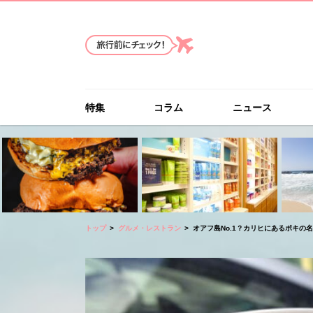
特集
コラム
ニュース
トップ
グルメ・レストラン
オアフ島No.1？カリヒにあるポキの名店！ 