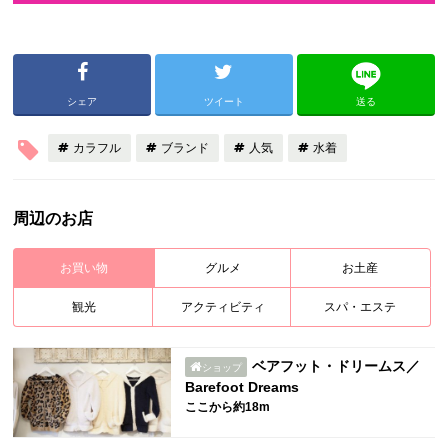
シェア
ツイート
送る
カラフル
ブランド
人気
水着
周辺のお店
お買い物
グルメ
お土産
観光
アクティビティ
スパ・エステ
ベアフット・ドリームス／
ショップ
Barefoot Dreams
ここから約18m