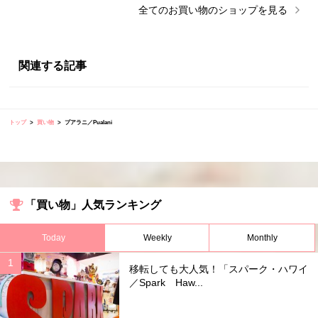
全ての
お買い物
のショップを見る
関連する記事
トップ
買い物
プアラニ／Pualani
「買い物」人気ランキング
Today
Weekly
Monthly
移転しても大人気！「スパーク・ハワイ
／Spark Haw...