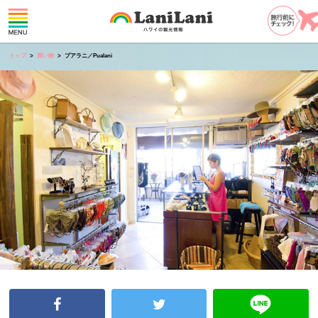
トップ
買い物
プアラニ／Pualani