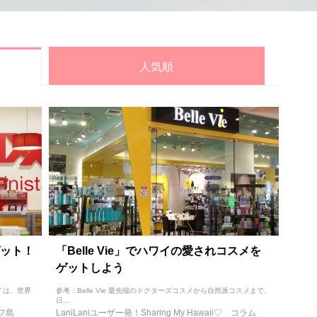
人気順
ット！
「Belle Vie」でハワイの愛されコスメを
ゲットしよう
イは、世界
参考：Belle Vie 最先端のドクターズコスメから自然派コスメまで、
日...
フ島
LaniLaniユーザー発！Sharing My Hawaii♡
コラム