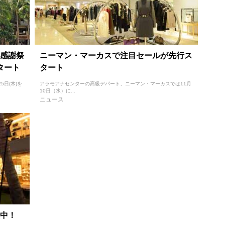
感謝祭
ニーマン・マーカスで注目セールが先行ス
タート
タート
日(木)を
アラモアナセンターの高級デパート、ニーマン・マーカスでは11月
10日（水）に...
ニュース
中！