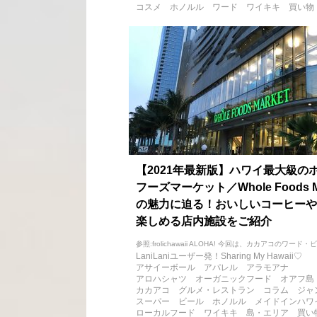
コスメ
ホノルル
ワード
ワイキキ
買い物
【2021年最新版】ハワイ最大級の
フーズマーケット／Whole Foods Ma
の魅力に迫る！おいしいコーヒーや
楽しめる店内施設をご紹介
参照:frolichawaii ALOHA! 今回は、カカアコのワード・ビレ
LaniLaniユーザー発！Sharing My Hawaii♡
アサイーボール
アパレル
アラモアナ
アロハシャツ
オーガニックフード
オアフ島
カカアコ
グルメ・レストラン
コラム
ジャ
スーパー
ビール
ホノルル
メイドインハワ
ローカルフード
ワイキキ
島・エリア
買い