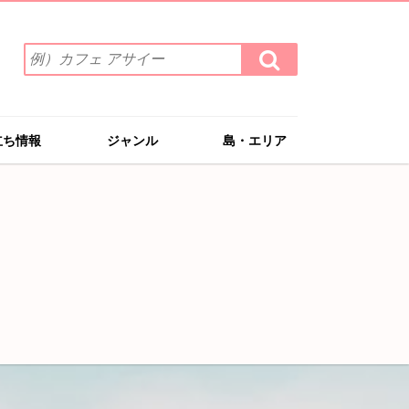
検
検
索
索
ワ
す
る
ー
ド
立ち情報
ジャンル
島・エリア
を
入
力
(例）
カ
フ
ェ
ア
サ
イ
ー