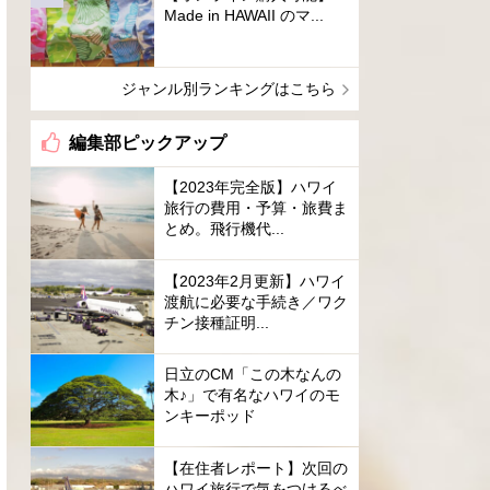
Made in HAWAII のマ...
ジャンル別ランキングはこちら
編集部ピックアップ
【2023年完全版】ハワイ
旅行の費用・予算・旅費ま
とめ。飛行機代...
【2023年2月更新】ハワイ
渡航に必要な手続き／ワク
チン接種証明...
日立のCM「この木なんの
木♪」で有名なハワイのモ
ンキーポッド
【在住者レポート】次回の
ハワイ旅行で気をつけるべ