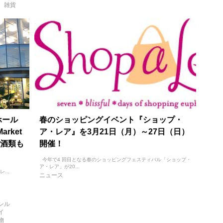
雑貨
ホール
春のショッピングイベント『ショップ・
rket
ア・レア』を3月21日（月）～27日（日）
酒類も
開催！
今年で4 回目となる春のショッピングフェスティバル「ショップ・
ア・レア」が20...
...
ニュース
ンル
イ
物