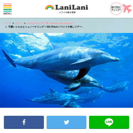
トップ
コラム
LaniLaniユーザー発！Sharing My Hawaii♡
可愛いイルカとシュノーケリング！VELTRAのハワイイチ推しツアー♪