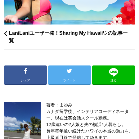
LaniLaniユーザー発！Sharing My Hawaii♡の記事一
覧
シェア
ツイート
送る
著者：まゆみ
カナダ留学後、インテリアコーディネータ
ー、現在は英会話スクール勤務。
12歳違いの2人娘と夫の横浜4人暮らし。
長年毎年通い続けたハワイの本当の魅力を、
上級者目線で発信してゆきます。