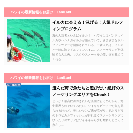
ハワイの最新情報をお届け！LaniLani
イルカに会える！泳げる！人気ドルフ
ィンプログラム
海の人気者といえばイルカ！ ハワイにはバンドウイ
ルカやハシナガイルカが住んでいて、さまざまなドル
フィンツアーが開催されている。一番人気は、イルカ
と一緒に泳ぐドルフィンスイム。スノーケリング初体
験でも大丈夫。マスクやスノーケルの使い方を教えて
くれる...
ハワイの最新情報をお届け！LaniLani
227 shares
澄んだ海で魚たちと遊びたい 絶好のス
ノーケリングエリアをCheck！
せっかく最高に海のきれいな楽園に行くのだから、海
中世界ものぞいてみたい。ワイキキビーチでも魚を見
られるけれど、美しいサンゴ礁が広がり、色とりどり
のトロピカルフィッシュが群れ泳ぐスノーケリングに
ぴったりのエリアはワイキキから少し離れたところに
点在し...