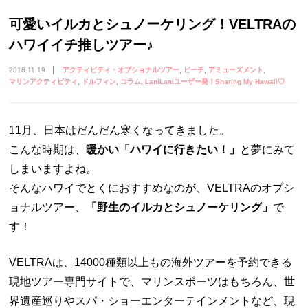
可愛いイルカとシュノーケリング！VELTRAの
ハワイイチ推しツアー♪
2018.11.19
アクティビティ・オプショナルツアー
ビーチ
アミューズメント
マリンアクティビティ
ドルフィン
コラム
LaniLaniユーザー発！Sharing My Hawaii♡
11月、日本はだんだん寒くなってきました。
こんな時期は、
暖かい「ハワイに行きたい！」
と夢にみて
しまいますよね。
そんなハワイでとくにおすすめなのが、VELTRAのオプシ
ョナルツアー、
「野生のイルカとシュノーケリング」
で
す！
VELTRAは、14000種類以上もの海外ツアーを予約できる
現地ツアー専門サイトで、マリンスポーツはもちろん、世
界遺産巡りやスパ・ショーエンターテインメントなど、現