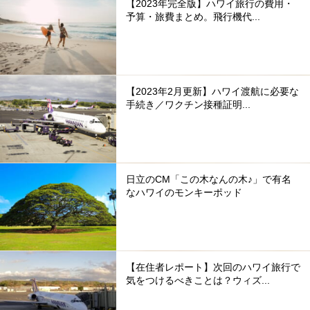
【2023年完全版】ハワイ旅行の費用・
予算・旅費まとめ。飛行機代...
【2023年2月更新】ハワイ渡航に必要な
手続き／ワクチン接種証明...
日立のCM「この木なんの木♪」で有名
なハワイのモンキーポッド
【在住者レポート】次回のハワイ旅行で
気をつけるべきことは？ウィズ...