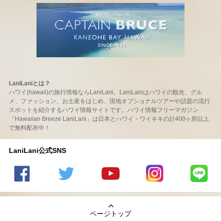
LaniLaniとは？
ハワイ(hawaii)の旅行情報ならLaniLani。LaniLaniはハワイの観光、グル
メ、ファッション、お土産をはじめ、現地オプショナルツアーや話題の流行
スポットを紹介するハワイ情報サイトです。ハワイ情報フリーマガジン
「Hawaiian Breeze LaniLani」は日本とハワイ・ワイキキの計400ヶ所以上
で無料配布中！
LaniLani公式SNS
LaniLani
LaniLani
LaniLani
LaniLani
LaniLani
の
のtwitter
の
の
のLINEを
Facebook
を見る
Youtube
Instagram
見る
ページトップ
を見る
チャンネ