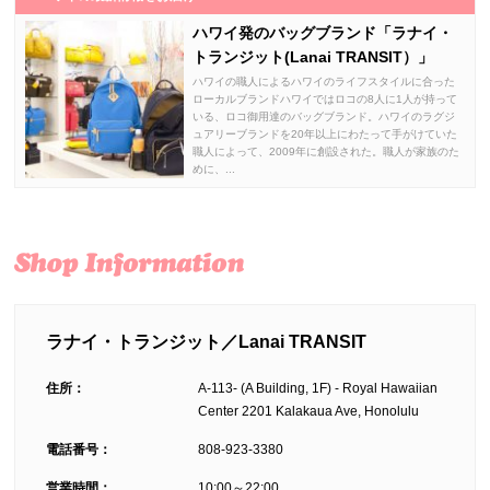
ハワイ発のバッグブランド「ラナイ・
トランジット(Lanai TRANSIT）」
ハワイの職人によるハワイのライフスタイルに合った
ローカルブランドハワイではロコの8人に1人が持って
いる、ロコ御用達のバッグブランド。ハワイのラグジ
ュアリーブランドを20年以上にわたって手がけていた
職人によって、2009年に創設された。職人が家族のた
めに、...
ラナイ・トランジット／Lanai TRANSIT
住所：
A-113- (A Building, 1F) - Royal Hawaiian
Center 2201 Kalakaua Ave, Honolulu
電話番号：
808-923-3380
営業時間：
10:00～22:00