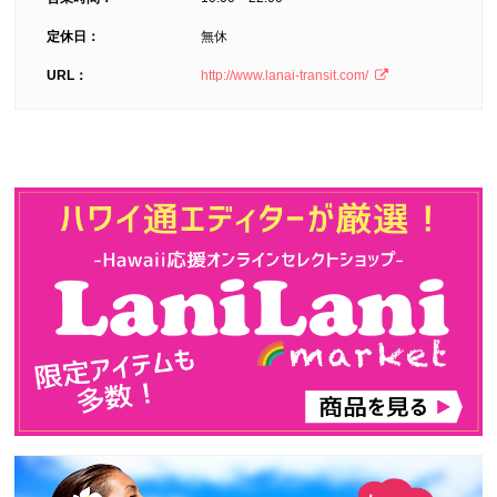
定休日：
無休
URL：
http://www.lanai-transit.com/