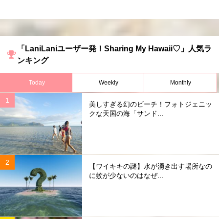
「LaniLaniユーザー発！Sharing My Hawaii♡」人気ラ
ンキング
Today
Weekly
Monthly
美しすぎる幻のビーチ！フォトジェニッ
クな天国の海「サンド...
【ワイキキの謎】水が湧き出す場所なの
に蚊が少ないのはなぜ...