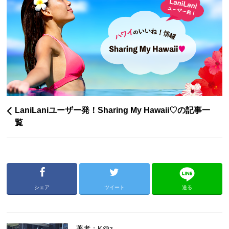
LaniLaniユーザー発！Sharing My Hawaii♡の記事一
覧
シェア
ツイート
送る
著者：K@z