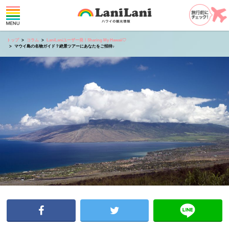
トップ
コラム
LaniLaniユーザー発！Sharing My Hawaii♡
マウイ島の名物ガイド？絶景ツアーにあなたをご招待♪