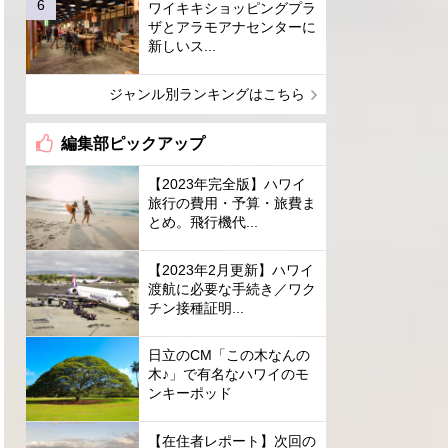
ワイキキショッピングプラ
ザとアラモアナセンターに
新しいス...
ジャンル別ランキングはこちら
編集部ピックアップ
【2023年完全版】ハワイ
旅行の費用・予算・旅費ま
とめ。飛行機代...
【2023年2月更新】ハワイ
渡航に必要な手続き／ワク
チン接種証明...
日立のCM「この木なんの
木♪」で有名なハワイのモ
ンキーポッド
【在住者レポート】次回の