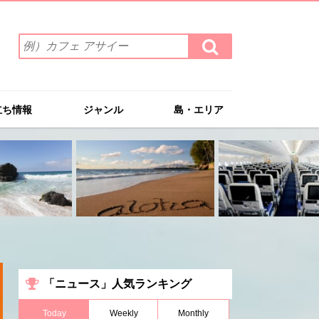
検
検
索
索
ワ
す
る
ー
ド
立ち情報
ジャンル
島・エリア
を
入
力
(例）
カ
フ
ェ
ア
サ
イ
ー
「ニュース」人気ランキング
Today
Weekly
Monthly