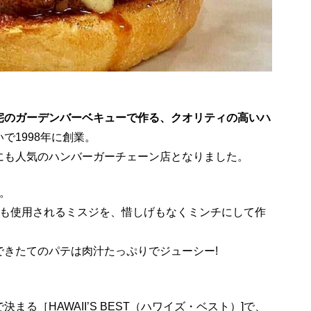
宅のガーデンバーベキューで作る、クオリティの高いハ
で1998年に創業。
にも人気のハンバーガーチェーン店となりました。
。
にも使用されるミスジを、惜しげもなくミンチにして作
できたてのパテは肉汁たっぷりでジューシー!
。
る［HAWAII’S BEST（ハワイズ・ベスト）]で、