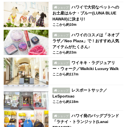
ハワイで大切なペットへの
ショップ
お土産はルナ・ブルー(LUNA BLUE
HAWAII)に決まり!
ここから約10m
ハワイのコスメは「ネオプ
ショップ
ラザ／Neo Plaza」で！おすすめ人気
アイテムがたくさん♪
ここから約33m
ワイキキ・ラグジュアリ
ショップ
ー・ウォーク／Waikiki Luxury Walk
ここから約117m
レスポートサック／
ショップ
LeSportsac
ここから約118m
ハワイ発のバッグブランド
ショップ
「ラナイ・トランジット(Lanai