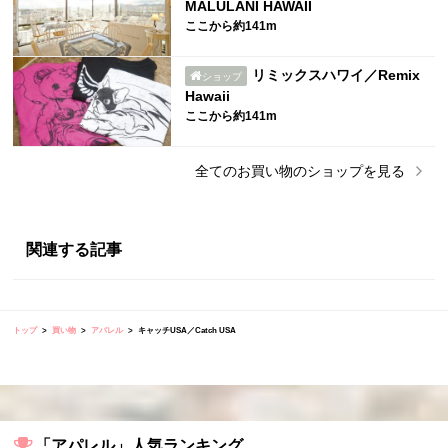
MALULANI HAWAII
ここから約141m
リミックスハワイ／Remix
ショップ
Hawaii
ここから約141m
全ての
お買い物
のショップを見る
関連する記事
トップ
買い物
アパレル
キャッチUSA／Catch USA
「アパレル」人気ランキング