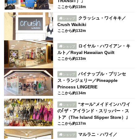
TRANSIT）」
ここから約118m
クラッシュ・ワイキキ／
ショップ
Crush Waikiki
ここから約132m
ロイヤル・ハワイアン・キ
ショップ
ルト／Royal Hawaiian Quilt
ここから約133m
パイナップル・プリンセ
ショップ
ス・ランジェリー／Pineapple
Princess LINGERIE
ここから約134m
“オール”メイドインハワイ
ショップ
の｢ザ・アイランド・スリッパー・ス
トア（The Island Slipper Store）｣
ここから約137m
マルラニ・ハワイ／
ショップ