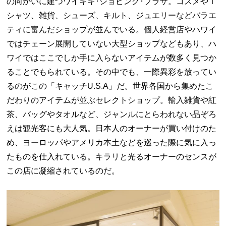
の向かいに建つワイキキ･ショピング･プラザ。コスメやＴ
シャツ、雑貨、シューズ、キルト、ジュエリーなどバラエ
ティに富んだショップが並んでいる。個人経営店やハワイ
ではチェーン展開していない大型ショップなどもあり、ハ
ワイではここでしか手に入らないアイテムが数多く見つか
ることでもられている。その中でも、一際異彩を放ってい
るのがこの「キャッチ
U.S.A
」だ。世界各国から集めたこ
だわりのアイテムが並ぶセレクトショップ。輸入雑貨や紅
茶、バッグやタオルなど、ジャンルにとらわれない品ぞろ
えは観光客にも大人気。日本人のオーナーが買い付けのた
め、ヨーロッパやアメリカ本土などを巡った際に気に入っ
たものを仕入れている。キラリと光るオーナーのセンスが
この店に凝縮されているのだ。