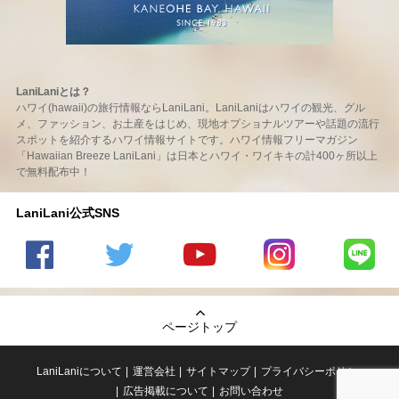
LaniLaniとは？
ハワイ(hawaii)の旅行情報ならLaniLani。LaniLaniはハワイの観光、グル
メ、ファッション、お土産をはじめ、現地オプショナルツアーや話題の流行
スポットを紹介するハワイ情報サイトです。ハワイ情報フリーマガジン
「Hawaiian Breeze LaniLani」は日本とハワイ・ワイキキの計400ヶ所以上
で無料配布中！
LaniLani公式SNS
LaniLani
LaniLani
LaniLani
LaniLani
LaniLani
の
のtwitter
の
の
のLINEを
Facebook
を見る
Youtube
Instagram
見る
ページトップ
を見る
チャンネ
を見る
ルを見る
LaniLaniについて
運営会社
サイトマップ
プライバシーポリシー
広告掲載について
お問い合わせ