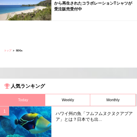
から再生されたコラボレーションTシャツが
受注販売受付中
トップ
SDGs
人気ランキング
Today
Weekly
Monthly
ハワイ州の魚「フムフムヌクヌクアプア
ア」とは？日本でも出...