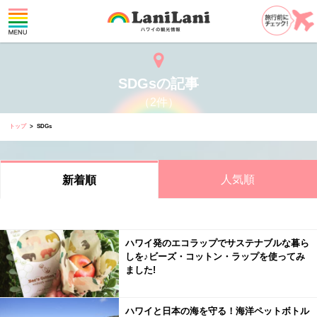
SDGsの記事
（2件）
トップ
SDGs
人気順
新着順
ハワイ発のエコラップでサステナブルな暮ら
しを♪ビーズ・コットン・ラップを使ってみ
ました!
ハワイと日本の海を守る！海洋ペットボトル