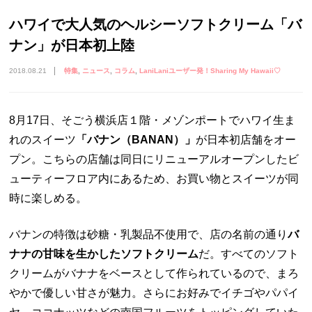
ハワイで大人気のヘルシーソフトクリーム「バ
ナン」が日本初上陸
2018.08.21
特集
ニュース
コラム
LaniLaniユーザー発！Sharing My Hawaii♡
8月17日、そごう横浜店１階・メゾンポートでハワイ生ま
れのスイーツ
「バナン（BANAN）」
が日本初店舗をオー
プン。こちらの店舗は同日にリニューアルオープンしたビ
ューティーフロア内にあるため、お買い物とスイーツが同
時に楽しめる。
バナンの特徴は砂糖・乳製品不使用で、店の名前の通り
バ
ナナの甘味を生かしたソフトクリーム
だ。すべてのソフト
クリームがバナナをベースとして作られているので、まろ
やかで優しい甘さが魅力。さらにお好みでイチゴやパパイ