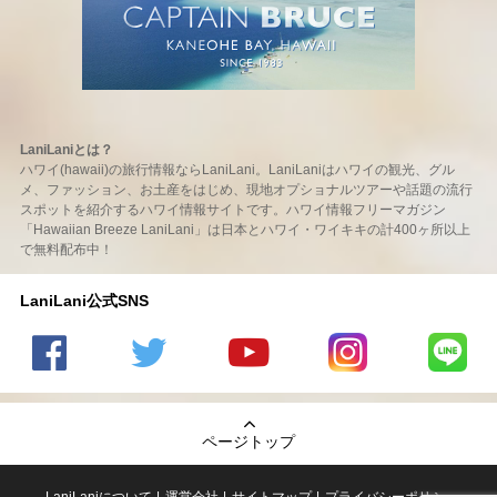
LaniLaniとは？
ハワイ(hawaii)の旅行情報ならLaniLani。LaniLaniはハワイの観光、グル
メ、ファッション、お土産をはじめ、現地オプショナルツアーや話題の流行
スポットを紹介するハワイ情報サイトです。ハワイ情報フリーマガジン
「Hawaiian Breeze LaniLani」は日本とハワイ・ワイキキの計400ヶ所以上
で無料配布中！
LaniLani公式SNS
LaniLani
LaniLani
LaniLani
LaniLani
LaniLani
の
のtwitter
の
の
のLINEを
Facebook
を見る
Youtube
Instagram
見る
ページトップ
を見る
チャンネ
を見る
ルを見る