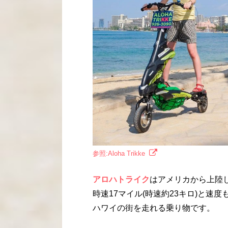
参照:Aloha Trikke
アロハトライク
はアメリカから上陸した
時速17マイル(時速約23キロ)と速
ハワイの街を走れる乗り物です。