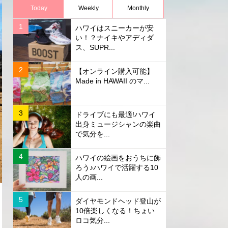
Today
Weekly
Monthly
ハワイはスニーカーが安
い！？ナイキやアディダ
ス、SUPR...
【オンライン購入可能】
Made in HAWAII のマ...
ドライブにも最適!ハワイ
出身ミュージシャンの楽曲
で気分を...
ハワイの絵画をおうちに飾
ろう♪ハワイで活躍する10
人の画...
ダイヤモンドヘッド登山が
10倍楽しくなる！ちょい
ロコ気分...