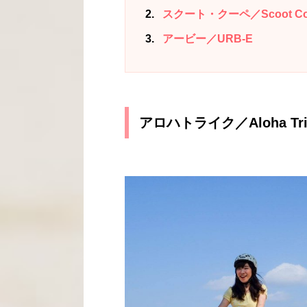
2
スクート・クーペ／Scoot Co
3
アービー／URB-E
アロハトライク／Aloha Tri