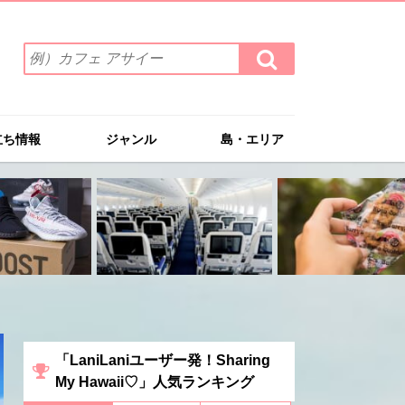
検
検
索
索
ワ
す
る
ー
ド
立ち情報
ジャンル
島・エリア
を
入
力
(例）
カ
フ
ェ
ア
サ
イ
ー
「LaniLaniユーザー発！Sharing
My Hawaii♡」人気ランキング