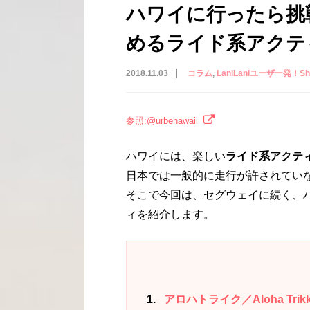
ハワイに行ったら挑
めるライド系アクテ
2018.11.03
コラム
LaniLaniユーザー発！Shar
参照:@urbehawaii
ハワイには、楽しい
ライド系アクテ
日本では一般的に走行が許されてい
そこで今回は、セグウェイに続く、
ィを紹介します。
1
アロハトライク／Aloha Trik