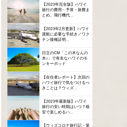
【2023年完全版】ハワイ
旅行の費用・予算・旅費ま
とめ。飛行機代...
【2023年2月更新】ハワイ
渡航に必要な手続き／ワク
チン接種証明...
日立のCM「この木なんの
木♪」で有名なハワイのモ
ンキーポッド
【在住者レポート】次回の
ハワイ旅行で気をつけるべ
きことは？ウィズ...
【2023年最新版】ハワイ
旅行の安い時期はいつ？格
安で楽しめるハ...
【ウィズコロナ旅行記・第