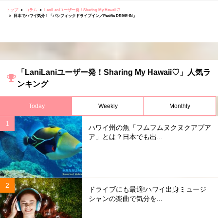
トップ
コラム
LaniLaniユーザー発！Sharing My Hawaii♡
日本でハワイ気分！「パシフィックドライブイン／Pacific DRIVE-IN」
「LaniLaniユーザー発！Sharing My Hawaii♡」人気ラ
ンキング
Today
Weekly
Monthly
ハワイ州の魚「フムフムヌクヌクアプア
ア」とは？日本でも出...
ドライブにも最適!ハワイ出身ミュージ
シャンの楽曲で気分を...