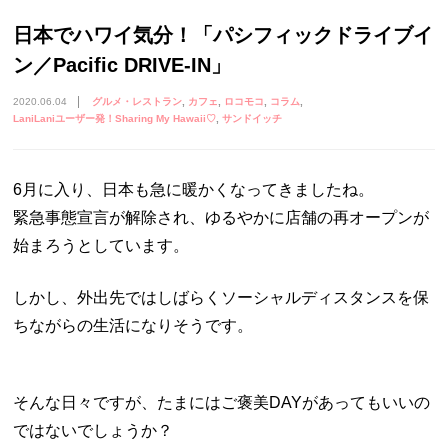
日本でハワイ気分！「パシフィックドライブイ
ン／Pacific DRIVE-IN」
2020.06.04
グルメ・レストラン
カフェ
ロコモコ
コラム
LaniLaniユーザー発！Sharing My Hawaii♡
サンドイッチ
6月に入り、日本も急に暖かくなってきましたね。
緊急事態宣言が解除され、ゆるやかに店舗の再オープンが
始まろうとしています。
しかし、外出先ではしばらくソーシャルディスタンスを保
ちながらの生活になりそうです。
そんな日々ですが、たまにはご褒美DAYがあってもいいの
ではないでしょうか？