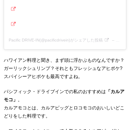
Pacific DRIVE-IN(@pacificdrivein)がシェアした投稿
–
2018
ハワイアン料理と聞き、まず頭に浮かぶものなんですか？
ガーリックシュリンプ？それともフレッシュなアヒポケ?
スパイシーアヒポケも最高ですよね。
パシフィック・ドライブインでの私のおすすめは
「カルア
モコ」
。
カルアモコとは、カルアピッグとロコモコのおいしいどこ
どりをした料理です。