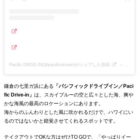
Pacific DRIVE-IN(@pacificdrivein)がシェアした投稿
–
2019
鎌倉の七里ガ浜にある
「パシフィックドライブイン／Paci
fic Drive-in」
は、スカイブルーの空と広々とした海、爽や
かな海風の最高のロケーションにあります。
海からのふんわりとした風に吹かれるだけで、ハワイにい
るのではないかと錯覚させてくれるスポットです。
テイクアウトでOKな方はぜひTO GOで、「やっぱりイー