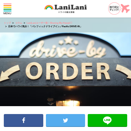
トップ
コラム
LaniLaniユーザー発！Sharing My Hawaii♡
日本でハワイ気分！「パシフィックドライブイン／Pacific DRIVE-IN」