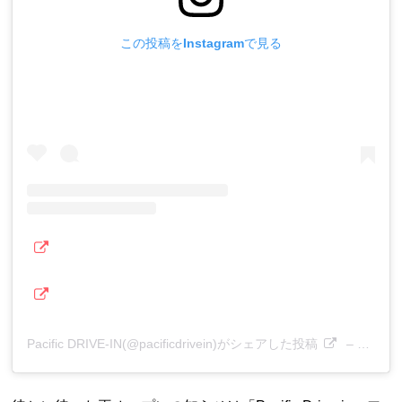
この投稿をInstagramで見る
Pacific DRIVE-IN(@pacificdrivein)がシェアした投稿
–
2019