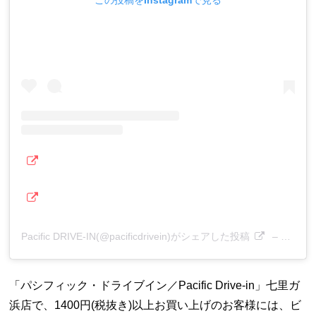
Pacific DRIVE-IN(@pacificdrivein)がシェアした投稿
–
2018
「パシフィック・ドライブイン／Pacific Drive-in」七里ガ
浜店で、1400円(税抜き)以上お買い上げのお客様には、ビ