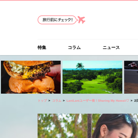
特集
コラム
ニュース
トップ
コラム
LaniLaniユーザー発！Sharing My Hawaii♡
2