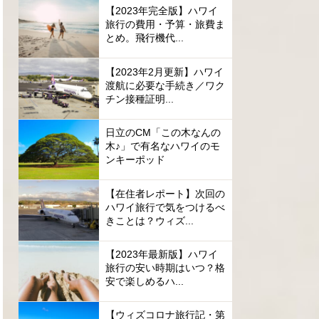
【2023年完全版】ハワイ
旅行の費用・予算・旅費ま
とめ。飛行機代...
【2023年2月更新】ハワイ
渡航に必要な手続き／ワク
チン接種証明...
日立のCM「この木なんの
木♪」で有名なハワイのモ
ンキーポッド
【在住者レポート】次回の
ハワイ旅行で気をつけるべ
きことは？ウィズ...
【2023年最新版】ハワイ
旅行の安い時期はいつ？格
安で楽しめるハ...
【ウィズコロナ旅行記・第