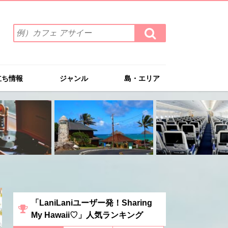
検
検
索
索
ワ
す
る
ー
ド
立ち情報
ジャンル
島・エリア
を
入
力
(例）
カ
フ
ェ
ア
サ
イ
ー
「LaniLaniユーザー発！Sharing
My Hawaii♡」人気ランキング