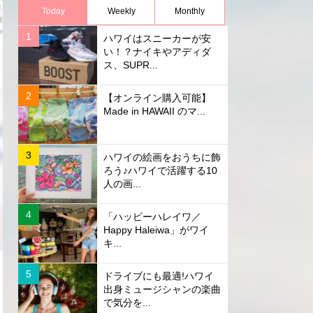
Today
Weekly
Monthly
ハワイはスニーカーが安
い！？ナイキやアディダ
ス、SUPR...
【オンライン購入可能】
Made in HAWAII のマ...
ハワイの絵画をおうちに飾
ろう♪ハワイで活躍する10
人の画...
「ハッピーハレイワ／
Happy Haleiwa」がワイ
キ...
ドライブにも最適!ハワイ
出身ミュージシャンの楽曲
で気分を...