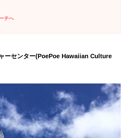
ーチへ
ター(PoePoe Hawaiian Culture