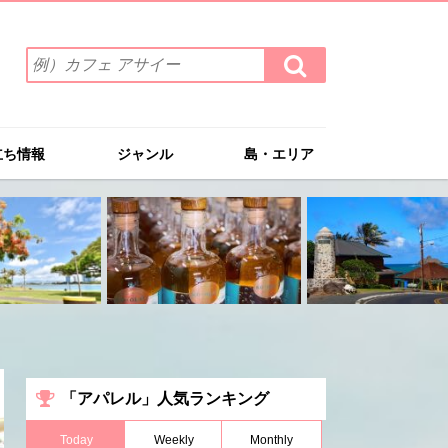
検
検
索
索
ワ
す
る
ー
ド
立ち情報
ジャンル
島・エリア
を
入
力
(例）
カ
フ
ェ
ア
サ
イ
ー
「アパレル」人気ランキング
Today
Weekly
Monthly