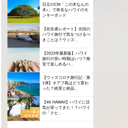
日立のCM「この木なんの
木♪」で有名なハワイのモ
ンキーポッド
【在住者レポート】次回の
ハワイ旅行で気をつけるべ
きことは？ウィズ...
【2023年最新版】ハワイ
旅行の安い時期はいつ？格
安で楽しめるハ...
【ウィズコロナ旅行記・第
1弾】オアフ島はどう変わ
った？絶景と絶品...
【4K HAWAII】ハワイに活
気が戻ってきた！？ハワイ
の「クヒ...