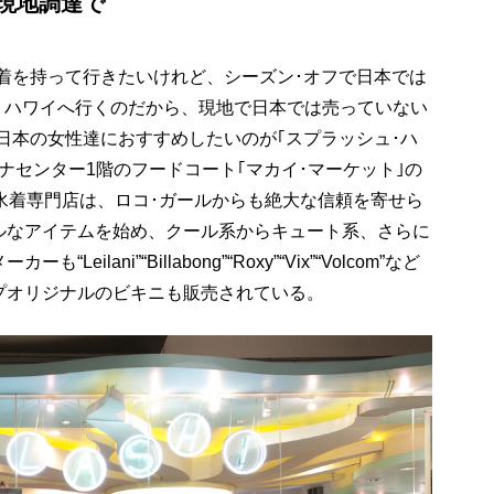
現地調達で
着を持って行きたいけれど、シーズン･オフで日本では
かくハワイへ行くのだから、現地で日本では売っていない
日本の女性達におすすめしたいのが｢スプラッシュ･ハ
ナセンター1階のフードコート｢マカイ･マーケット｣の
水着専門店は、ロコ･ガールからも絶大な信頼を寄せら
ルなアイテムを始め、クール系からキュート系、さらに
lani”“Billabong”“Roxy”“Vix”“Volcom”など
プオリジナルのビキニも販売されている。