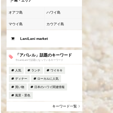
島・エリア
オアフ島
ハワイ島
マウイ島
カウアイ島
LaniLani market
「アパレル」話題のキーワード
今LaniLaniで話題になっているキーワード
人気
ランチ
ワイキキ
ディナー
ローカルに人気
買い物
日本のハワイ関連情報
風景・景色
キーワード一覧