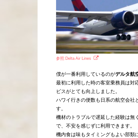
参照:Delta Air Lines
僕が一番利用しているのが
デルタ航
最初に利用した時の客室乗務員は対
ビスがとても向上しました。
ハワイ行きの便数も日系の航空会社
す。
機材のトラブルで遅延した経験は無
で、不安を感じずに利用できます。
機内食は味もタイミングもよい部類