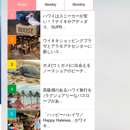
Today
Weekly
Monthly
ハワイはスニーカーが安
い！？ナイキやアディダ
ス、SUPR...
ワイキキショッピングプラ
ザとアラモアナセンターに
新しいス...
ホヌ(ウミガメ)に出会える
ノースショアのビーチ...
高級感のあるハワイ旅行を
♪ラグジュアリーなバスロ
ーブがあ...
「ハッピーハレイワ／
Happy Haleiwa」がワイ
キ...