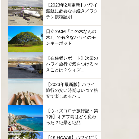
【2023年2月更新】ハワイ
渡航に必要な手続き／ワク
チン接種証明...
日立のCM「この木なんの
木♪」で有名なハワイのモ
ンキーポッド
【在住者レポート】次回の
ハワイ旅行で気をつけるべ
きことは？ウィズ...
【2023年最新版】ハワイ
旅行の安い時期はいつ？格
安で楽しめるハ...
【ウィズコロナ旅行記・第
1弾】オアフ島はどう変わ
った？絶景と絶品...
【4K HAWAII】ハワイに活