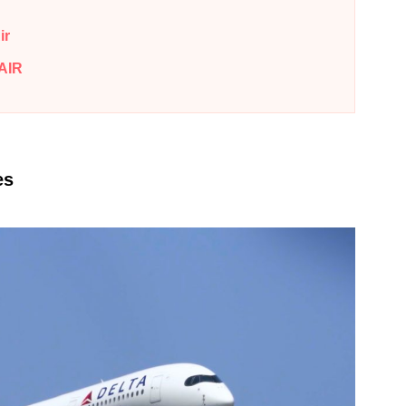
r
IR
es