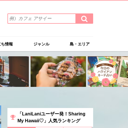
検
検
索
索
ワ
す
る
ー
ド
立ち情報
ジャンル
島・エリア
を
入
力
(例）
カ
フ
ェ
ア
サ
イ
ー
「LaniLaniユーザー発！Sharing
My Hawaii♡」人気ランキング