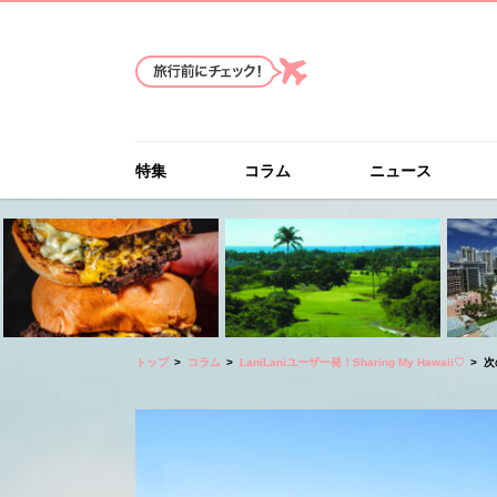
特集
コラム
ニュース
トップ
コラム
LaniLaniユーザー発！Sharing My Hawaii♡
次