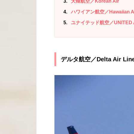
3
大韓航空／Korean Air
4
ハワイアン航空／Hawaiian Ai
5
ユナイテッド航空／UNITED A
デルタ航空／Delta Air Lin