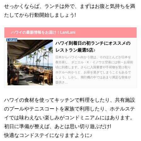
せっかくならば、ランチは外で、まずはお腹と気持ちを満
たしてから行動開始しましょう!
ハワイの最新情報をお届け！LaniLani
1 share
ハワイ到着日の初ランチにオススメの
レストラン厳選5店♪
日本からハワイへ向かう便は、そのほとんどが日本を
夜出発し、ダニエル・K・イノウエ空港には朝～お昼前
頃に到着します。さらに入国審査や手荷物を受け取り
ホテルへ向かうと、お昼を過ぎてしまうこともあるで
しょう。しかし、飛行機の中ではあまり満足な朝食が
提供さ...
ハワイの食材を使ってキッチンで料理をしたり、共有施設
のプールやテニスコートを家族で利用したり、ホテルステ
イでは味わえない楽しみがコンドミニアムにはあります。
初日に準備が整えば、あとは思い切り遊ぶだけ!
快適なコンドステイになりますように♪