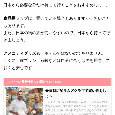
日本から必要な分だけ持って行くことをおすすめします。
食品用ラップ
は、置いている場合もありますが、無いこと
もあります。
また、日本の物の方が使いやすいので、日本から持って行
きましょう。
アメニティグッズ
も、ホテルではないのでありません。
とくに、歯ブラシ、石鹸などは自分に合うものを用意して
おくと安心です。
ハワイの最新情報をお届け！LaniLani
239 shares
1 user
会員制店舗サムズクラブで買い物をし
よう♪
サムズクラブはバラマキのお土産や、アメリカンな雑
貨をまとめ買いするのに最適なお店。ここは会員制の
店舗だけれども、買い物できる方法があるのです!旅行
者も少ないサムズクラブは、他の倉庫型店舗よりもお