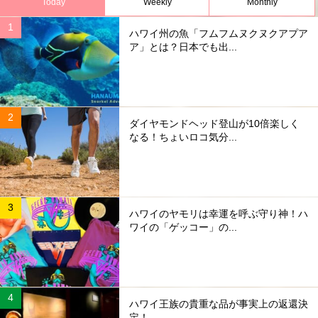
Today
Weekly
Monthly
ハワイ州の魚「フムフムヌクヌクアプア
ア」とは？日本でも出...
ダイヤモンドヘッド登山が10倍楽しく
なる！ちょいロコ気分...
ハワイのヤモリは幸運を呼ぶ守り神！ハ
ワイの「ゲッコー」の...
ハワイ王族の貴重な品が事実上の返還決
定！...