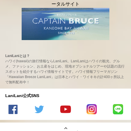
LaniLaniとは？
ハワイ(hawaii)の旅行情報ならLaniLani。LaniLaniはハワイの観光、グル
メ、ファッション、お土産をはじめ、現地オプショナルツアーや話題の流行
スポットを紹介するハワイ情報サイトです。ハワイ情報フリーマガジン
「Hawaiian Breeze LaniLani」は日本とハワイ・ワイキキの計400ヶ所以上
で無料配布中！
LaniLani公式SNS
LaniLani
LaniLani
LaniLani
LaniLani
LaniLani
の
のtwitter
の
の
のLINEを
Facebook
を見る
Youtube