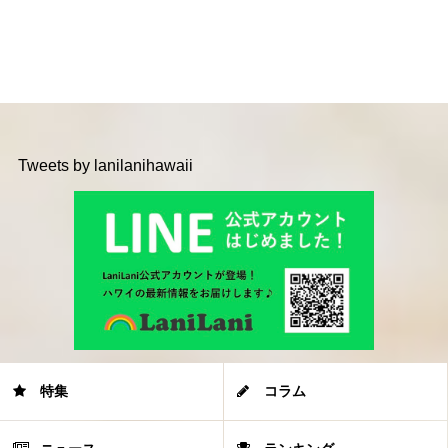
Tweets by lanilanihawaii
特集
コラム