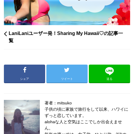
LaniLaniユーザー発！Sharing My Hawaii♡の記事一
覧
シェア
ツイート
送る
著者：mitsuko
子供の頃に家族で旅行をして以来、ハワイに
ずっと恋しています。
alohaな人と空気はここでしか出会えませ
ん。