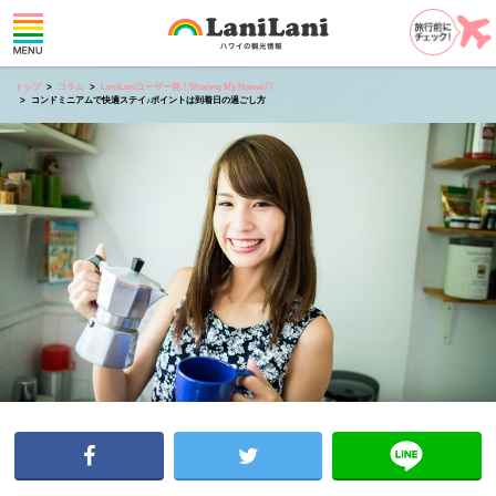
トップ
コラム
LaniLaniユーザー発！Sharing My Hawaii♡
コンドミニアムで快適ステイ♪ポイントは到着日の過ごし方