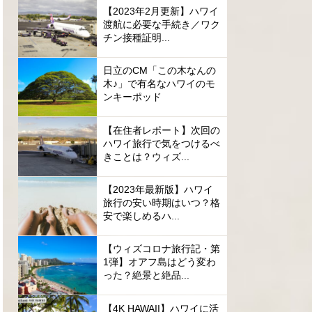
【2023年2月更新】ハワイ
渡航に必要な手続き／ワク
チン接種証明...
日立のCM「この木なんの
木♪」で有名なハワイのモ
ンキーポッド
【在住者レポート】次回の
ハワイ旅行で気をつけるべ
きことは？ウィズ...
【2023年最新版】ハワイ
旅行の安い時期はいつ？格
安で楽しめるハ...
【ウィズコロナ旅行記・第
1弾】オアフ島はどう変わ
った？絶景と絶品...
【4K HAWAII】ハワイに活