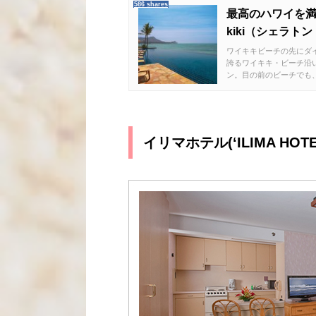
586 shares
最高のハワイを満喫
kiki（シェラト
ワイキキビーチの先にダ
誇るワイキキ・ビーチ沿
ン。目の前のビーチでも、
イリマホテル(‘ILIMA HOTE