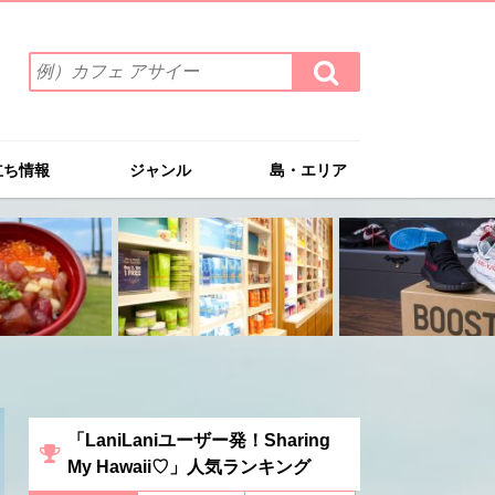
検
検
索
索
ワ
す
る
ー
ド
立ち情報
ジャンル
島・エリア
を
入
力
(例）
カ
フ
ェ
ア
サ
イ
ー
「LaniLaniユーザー発！Sharing
My Hawaii♡」人気ランキング