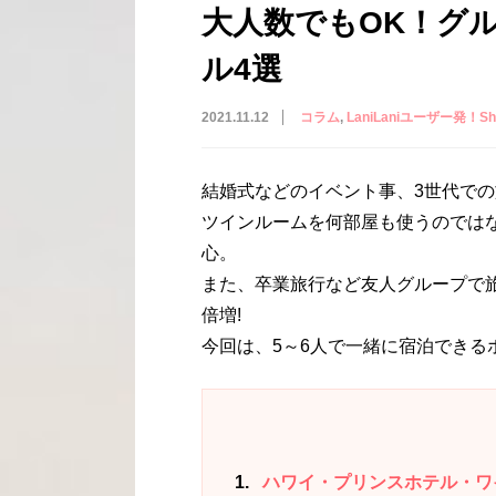
大人数でもOK！グ
ル4選
2021.11.12
コラム
LaniLaniユーザー発！Shar
結婚式などのイベント事、3世代で
ツインルームを何部屋も使うのでは
心。
また、卒業旅行など友人グループで
倍増!
今回は、5～6人で一緒に宿泊できる
1
ハワイ・プリンスホテル・ワイキキ(Haw