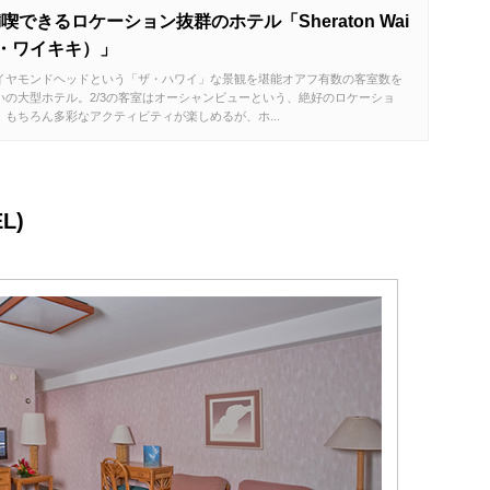
できるロケーション抜群のホテル「Sheraton Wai
ン・ワイキキ）」
イヤモンドヘッドという「ザ・ハワイ」な景観を堪能オアフ有数の客室数を
いの大型ホテル。2/3の客室はオーシャンビューという、絶好のロケーショ
もちろん多彩なアクティビティが楽しめるが、ホ...
L)