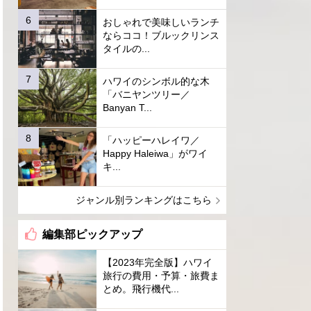
おしゃれで美味しいランチ
ならココ！ブルックリンス
タイルの...
ハワイのシンボル的な木
「バニヤンツリー／
Banyan T...
「ハッピーハレイワ／
Happy Haleiwa」がワイ
キ...
ジャンル別ランキングはこちら
編集部ピックアップ
【2023年完全版】ハワイ
旅行の費用・予算・旅費ま
とめ。飛行機代...