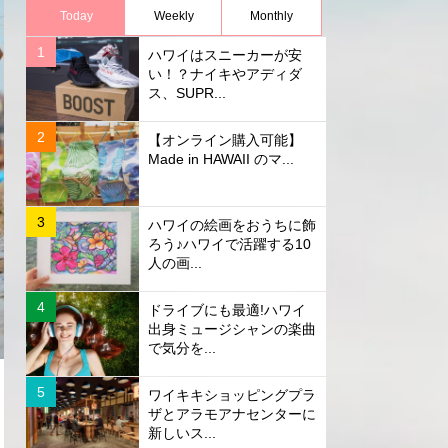
Today
Weekly
Monthly
ハワイはスニーカーが安
い！？ナイキやアディダ
ス、SUPR...
【オンライン購入可能】
Made in HAWAII のマ...
ハワイの絵画をおうちに飾
ろう♪ハワイで活躍する10
人の画...
ドライブにも最適!ハワイ
出身ミュージシャンの楽曲
で気分を...
ワイキキショッピングプラ
ザとアラモアナセンターに
新しいス...