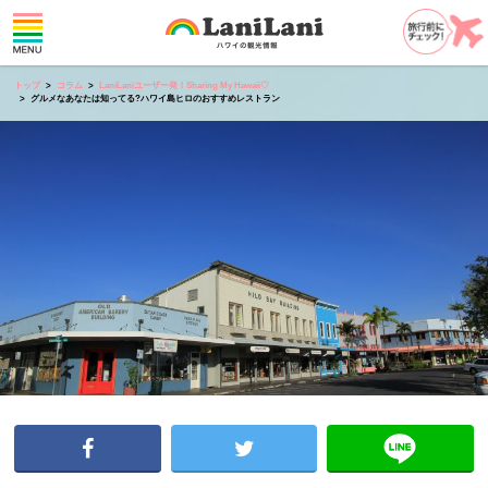
トップ
コラム
LaniLaniユーザー発！Sharing My Hawaii♡
グルメなあなたは知ってる?ハワイ島ヒロのおすすめレストラン