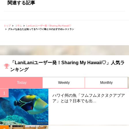
関連する記事
トップ
コラム
LaniLaniユーザー発！Sharing My Hawaii♡
グルメなあなたは知ってる?ハワイ島ヒロのおすすめレストラン
「LaniLaniユーザー発！Sharing My Hawaii♡」人気ラ
ンキング
Today
Weekly
Monthly
ハワイ州の魚「フムフムヌクヌクアプア
ア」とは？日本でも出...