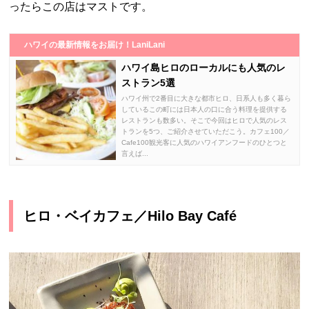
ったらこの店はマストです。
ハワイの最新情報をお届け！LaniLani
ハワイ島ヒロのローカルにも人気のレ
ストラン5選
ハワイ州で2番目に大きな都市ヒロ、日系人も多く暮ら
しているこの町には日本人の口に合う料理を提供する
レストランも数多い。そこで今回はヒロで人気のレス
トランを5つ、ご紹介させていただこう。カフェ100／
Cafe100観光客に人気のハワイアンフードのひとつと
言えば...
ヒロ・ベイカフェ／Hilo Bay Café