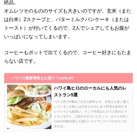
絶品。
オムレツそのもののサイズも大きいのですが、玄米（また
は白米）2スクープと、バターミルクパンケーキ（または
トースト）が付いてくるので、2人でシェアしてもお腹が
いっぱいになってしまいます。
コーヒーもポットで出てくるので、コーヒー好きにもたま
らない店です。
ハワイの最新情報をお届け！LaniLani
ハワイ島ヒロのローカルにも人気のレ
ストラン5選
ハワイ州で2番目に大きな都市ヒロ、日系人も多く暮ら
しているこの町には日本人の口に合う料理を提供する
レストランも数多い。そこで今回はヒロで人気のレス
トランを5つ、ご紹介させていただこう。カフェ100／
Cafe100観光客に人気のハワイアンフードのひとつと
言えば...