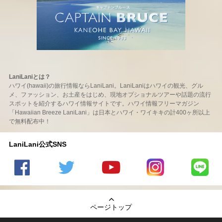
LaniLaniとは？
ハワイ(hawaii)の旅行情報ならLaniLani。LaniLaniはハワイの観光、グル
メ、ファッション、お土産をはじめ、現地オプショナルツアーや話題の流行
スポットを紹介するハワイ情報サイトです。ハワイ情報フリーマガジン
「Hawaiian Breeze LaniLani」は日本とハワイ・ワイキキの計400ヶ所以上
で無料配布中！
LaniLani公式SNS
LaniLani
LaniLani
LaniLani
LaniLani
LaniLani
の
のtwitter
の
の
のLINEを
Facebook
を見る
Youtube
Instagram
見る
ページトップ
を見る
チャンネ
を見る