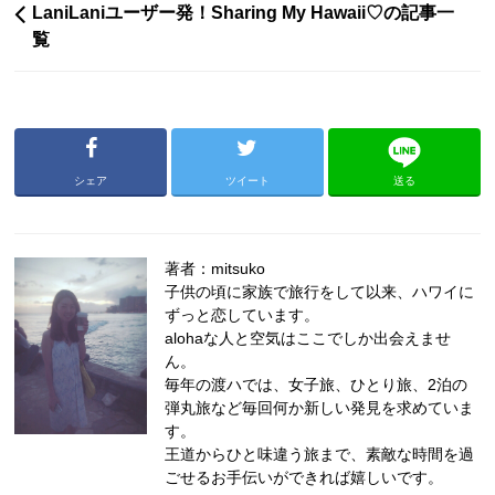
LaniLaniユーザー発！Sharing My Hawaii♡の記事一
覧
シェア
ツイート
送る
著者：mitsuko
子供の頃に家族で旅行をして以来、ハワイに
ずっと恋しています。
alohaな人と空気はここでしか出会えませ
ん。
毎年の渡ハでは、女子旅、ひとり旅、2泊の
弾丸旅など毎回何か新しい発見を求めていま
す。
王道からひと味違う旅まで、素敵な時間を過
ごせるお手伝いができれば嬉しいです。