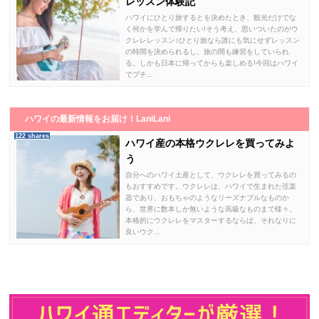
レッスン体験記
ハワイにひとり旅するとを決めたとき、観光だけでな
く何かを学んで帰りたい!そう考え、思いついたのがウ
クレレレッスン♪ひとり旅なら誰にも気にせずレッスン
の時間を決められるし、旅の間も練習をしていられ
る。しかも日本に帰ってからも楽しめる!今回はハワイ
でプチ...
ハワイの最新情報をお届け！LaniLani
122 shares
ハワイ産の本格ウクレレを買ってみよ
う
自分へのハワイ土産として、ウクレレを買ってみるの
もおすすめです。ウクレレは、ハワイで生まれた弦楽
器であり、おもちゃのようなリーズナブルなものか
ら、世界に数本しか無いような高級なものまで様々。
本格的にウクレレをマスターするならば、それなりに
良いウク...