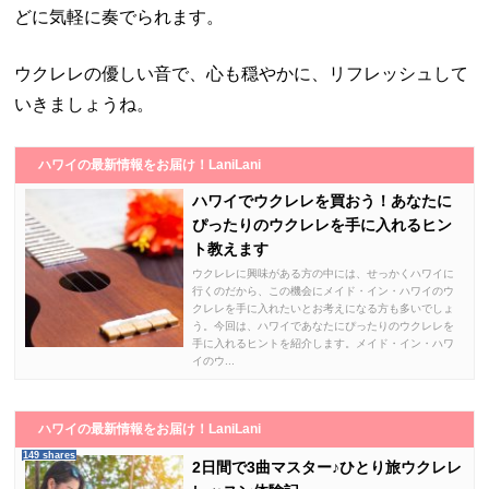
どに気軽に奏でられます。
ウクレレの優しい音で、心も穏やかに、リフレッシュして
いきましょうね。
ハワイの最新情報をお届け！LaniLani
ハワイでウクレレを買おう！あなたに
ぴったりのウクレレを手に入れるヒン
ト教えます
ウクレレに興味がある方の中には、せっかくハワイに
行くのだから、この機会にメイド・イン・ハワイのウ
クレレを手に入れたいとお考えになる方も多いでしょ
う。今回は、ハワイであなたにぴったりのウクレレを
手に入れるヒントを紹介します。メイド・イン・ハワ
イのウ...
ハワイの最新情報をお届け！LaniLani
149 shares
2日間で3曲マスター♪ひとり旅ウクレレ