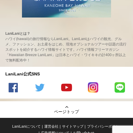
LaniLaniとは？
ハワイ(hawaii)の旅行情報ならLaniLani。LaniLaniはハワイの観光、グル
メ、ファッション、お土産をはじめ、現地オプショナルツアーや話題の流行
スポットを紹介するハワイ情報サイトです。ハワイ情報フリーマガジン
「Hawaiian Breeze LaniLani」は日本とハワイ・ワイキキの計400ヶ所以上
で無料配布中！
LaniLani公式SNS
LaniLani
LaniLani
LaniLani
LaniLani
LaniLani
の
のtwitter
の
の
のLINEを
Facebook
を見る
Youtube
Instagram
見る
ページトップ
を見る
チャンネ
を見る
ルを見る
LaniLaniについて
運営会社
サイトマップ
プライバシーポリシー
広告掲載について
お問い合わせ