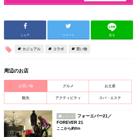
シェア
ツイート
送る
カジュアル
コラボ
買い物
周辺のお店
お買い物
グルメ
お土産
観光
アクティビティ
スパ・エステ
フォーエバー21／
ショップ
FOREVER 21
ここから約0m