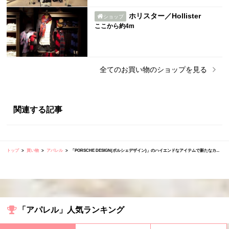
ホリスター／Hollister
ショップ
ここから約4m
全ての
お買い物
のショップを見る
関連する記事
トップ
買い物
アパレル
「PORSCHE DESIGN(ポルシェデザイン)」のハイエンドなアイテムで新たなカ...
「アパレル」人気ランキング