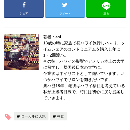
シェア
ツイート
送る
著者：aoi
13歳の時に家族で初ハワイ旅行しハマり、タ
イムシェアのコンドミニアムを購入し年に
1・2回渡ハ。
その後、ハワイの影響でアメリカ本土の大学
に留学し、帰国後日本の大学に。
卒業後はネイリストとして働いています。い
つかハワイでサロンを開きたいです。
渡ハ歴18年、老後はハワイ移住を考えている
私が上級者目線で、時には初心に戻り提案し
ていきます。
ローカルに人気
朝食