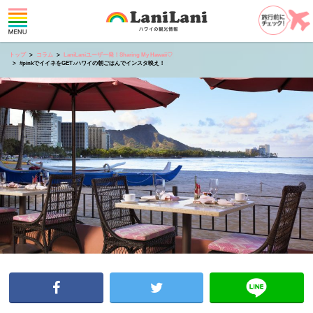
トップ
コラム
LaniLaniユーザー発！Sharing My Hawaii♡
#pinkでイイネをGET♪ハワイの朝ごはんでインスタ映え！