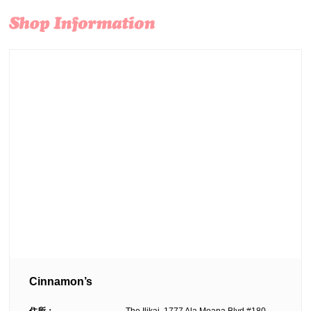
Cinnamon’s
住所：
The Ilikai, 1777 Ala Moana Blvd #180,