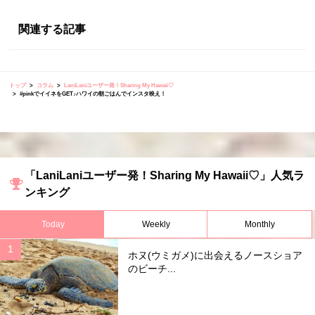
関連する記事
トップ
コラム
LaniLaniユーザー発！Sharing My Hawaii♡
#pinkでイイネをGET♪ハワイの朝ごはんでインスタ映え！
「LaniLaniユーザー発！Sharing My Hawaii♡」人気ラ
ンキング
Today
Weekly
Monthly
ホヌ(ウミガメ)に出会えるノースショア
のビーチ...