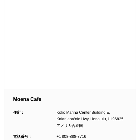
Moena Cafe
住所：
Koko Marina Center Building E,
Kalanianaʻole Hwy, Honolulu, HI 96825
アメリカ合衆国
電話番号：
+1 808-888-7716