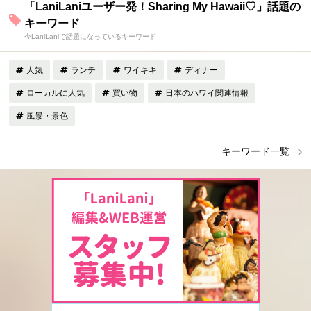
「LaniLaniユーザー発！Sharing My Hawaii♡」話題の
キーワード
今LaniLaniで話題になっているキーワード
人気
ランチ
ワイキキ
ディナー
ローカルに人気
買い物
日本のハワイ関連情報
風景・景色
キーワード一覧