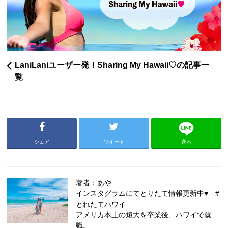
LaniLaniユーザー発！Sharing My Hawaii♡の記事一
覧
シェア
ツイート
送る
著者：あや
インスタグラムにてとりたて情報更新中♥ #
とれたてハワイ
アメリカ本土の短大を卒業後、ハワイで就
職。