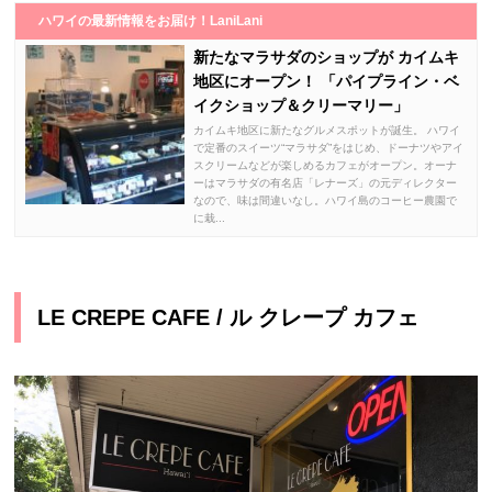
ハワイの最新情報をお届け！LaniLani
新たなマラサダのショップが カイムキ
地区にオープン！ 「パイプライン・ベ
イクショップ＆クリーマリー」
カイムキ地区に新たなグルメスポットが誕生。 ハワイ
で定番のスイーツ“マラサダ”をはじめ、ドーナツやアイ
スクリームなどが楽しめるカフェがオープン。オーナ
ーはマラサダの有名店「レナーズ」の元ディレクター
なので、味は間違いなし。ハワイ島のコーヒー農園で
に栽...
LE CREPE CAFE / ル クレープ カフェ