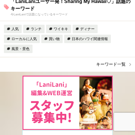
「LaniLaniユーザー発！Sharing My Hawaii♡」話題の
キーワード
今LaniLaniで話題になっているキーワード
人気
ランチ
ワイキキ
ディナー
ローカルに人気
買い物
日本のハワイ関連情報
風景・景色
キーワード一覧