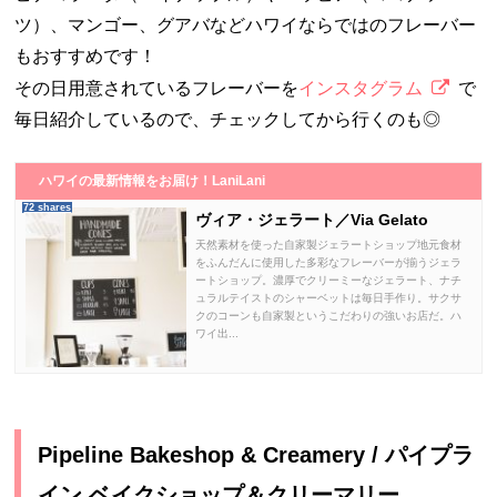
ツ）、マンゴー、グアバなどハワイならではのフレーバー
もおすすめです！
その日用意されているフレーバーを
インスタグラム
で
毎日紹介しているので、チェックしてから行くのも◎
ハワイの最新情報をお届け！LaniLani
72 shares
ヴィア・ジェラート／Via Gelato
天然素材を使った自家製ジェラートショップ地元食材
をふんだんに使用した多彩なフレーバーが揃うジェラ
ートショップ。濃厚でクリーミーなジェラート、ナチ
ュラルテイストのシャーベットは毎日手作り。サクサ
クのコーンも自家製というこだわりの強いお店だ。ハ
ワイ出...
Pipeline Bakeshop & Creamery / パイプラ
イン ベイクショップ＆クリーマリー