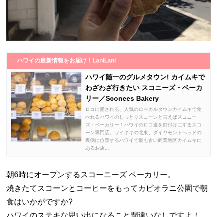
ハワイの最新情報をお届け！LaniLani
ハワイ随一のグルメタウン! カイムキで
わざわざ行きたい スコニーズ・ベーカ
リー／Sconees Bakery
ロコに愛される、人気のローカルタウンカイムキで食
べれるハワイのしっとりスコーンと言えばスコニー
ズ・ベーカリー！ハワイのロコ達を釘付けにするスコ
ーン専門店。ワイキキの北東、ダイヤモンドヘッドの
裏側に位置するハワイで最も古い商業地区カイムキに
あるお店...
朝6時にオープンするスコーニーズ ベーカリー。
焼きたてスコーンとコーヒーをもってカピオラニ公園で朝
食はいかがですか?
ハワイのステキな思い出になること間違いなしですよ！