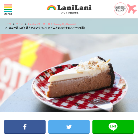
トップ
コラム
LaniLaniユーザー発！Sharing My Hawaii♡
ロコが足しげく通うグルメタウン！カイムキのおすすめスイーツ5選♥