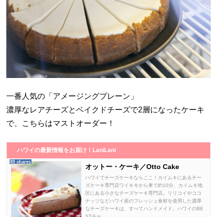
一番人気の「アメージングプレーン」
濃厚なレアチーズとベイクドチーズで2層になったケーキ
で、こちらはマストオーダー！
ハワイの最新情報をお届け！LaniLani
89 shares
オットー・ケーキ／Otto Cake
ハワイでチーズケーキならここ！カイムキにあるチー
ズケーキ専門店ワイキキから車で約10分、カイムキ地
区にある小さなチーズケーキ専門店。リリコイやココ
ナッツなどハワイ産のフレッシュ食材を使用した濃厚
なチーズケーキは、すべてハンドメイド。ハワイのBE
STチー...