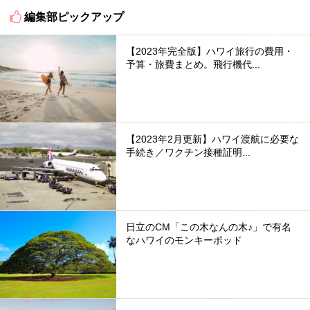
編集部ピックアップ
【2023年完全版】ハワイ旅行の費用・
予算・旅費まとめ。飛行機代...
【2023年2月更新】ハワイ渡航に必要な
手続き／ワクチン接種証明...
日立のCM「この木なんの木♪」で有名
なハワイのモンキーポッド