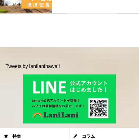
Tweets by lanilanihawaii
特集
コラム