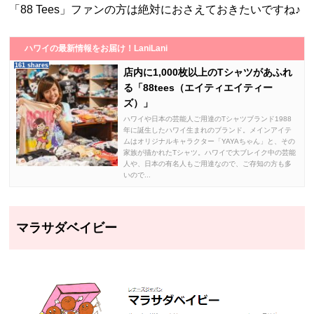
「88 Tees」ファンの方は絶対におさえておきたいですね♪
ハワイの最新情報をお届け！LaniLani
161 shares
店内に1,000枚以上のTシャツがあふれ
る「88tees（エイティエイティー
ズ）」
ハワイや日本の芸能人ご用達のTシャツブランド1988
年に誕生したハワイ生まれのブランド。メインアイテ
ムはオリジナルキャラクター「YAYAちゃん」と、その
家族が描かれたTシャツ。ハワイで大ブレイク中の芸能
人や、日本の有名人もご用達なので、ご存知の方も多
いので...
マラサダベイビー