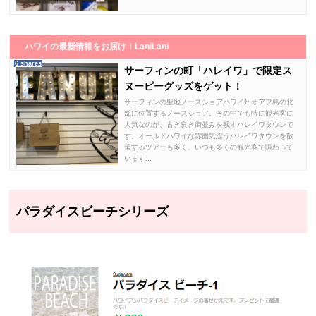
ハワイの最新情報をお届け！LaniLani
6 shares
サーフィンの町「ハレイワ」で限定ス
ヌーピーグッズをゲット！
サーフィンの聖地ノースショアハワイ州オアフ島の北
部に位置するノースショア。その中でも特に観光客に
人気なのが、古き良き街並みを残すハレイワタウンで
す。オールドハワイな雰囲気漂うハレイワタウンを散
策するツアーも多く、いつも多くの観光客で賑わって
います...
パラダイスビーチシリーズ