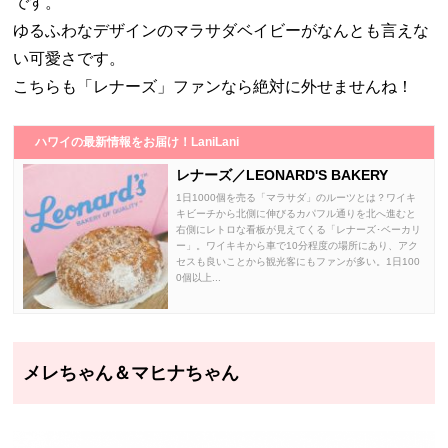
です。
ゆるふわなデザインのマラサダベイビーがなんとも言えな
い可愛さです。
こちらも「レナーズ」ファンなら絶対に外せませんね！
ハワイの最新情報をお届け！LaniLani
レナーズ／LEONARD'S BAKERY
1日1000個を売る「マラサダ」のルーツとは？ワイキ
キビーチから北側に伸びるカパフル通りを北へ進むと
右側にレトロな看板が見えてくる「レナーズ･ベーカリ
ー」。ワイキキから車で10分程度の場所にあり、アク
セスも良いことから観光客にもファンが多い。1日100
0個以上...
メレちゃん＆マヒナちゃん