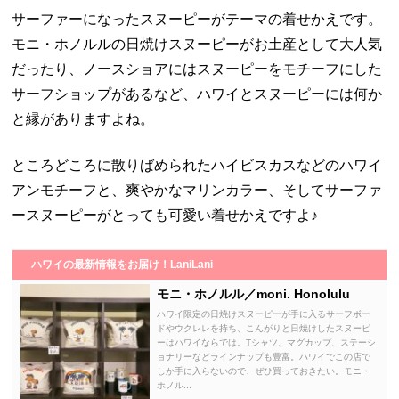
サーファーになったスヌーピーがテーマの着せかえです。
モニ・ホノルルの日焼けスヌーピーがお土産として大人気
だったり、ノースショアにはスヌーピーをモチーフにした
サーフショップがあるなど、ハワイとスヌーピーには何か
と縁がありますよね。
ところどころに散りばめられたハイビスカスなどのハワイ
アンモチーフと、爽やかなマリンカラー、そしてサーファ
ースヌーピーがとっても可愛い着せかえですよ♪
ハワイの最新情報をお届け！LaniLani
モニ・ホノルル／moni. Honolulu
ハワイ限定の日焼けスヌーピーが手に入るサーフボー
ドやウクレレを持ち、こんがりと日焼けしたスヌーピ
ーはハワイならでは。Tシャツ、マグカップ、ステーシ
ョナリーなどラインナップも豊富。ハワイでこの店で
しか手に入らないので、ぜひ買っておきたい。モニ・
ホノル...