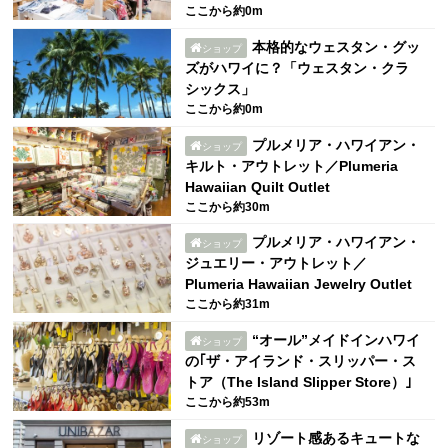
ここから約0m
本格的なウェスタン・グッ
ショップ
ズがハワイに？「ウェスタン・クラ
シックス」
ここから約0m
プルメリア・ハワイアン・
ショップ
キルト・アウトレット／Plumeria
Hawaiian Quilt Outlet
ここから約30m
プルメリア・ハワイアン・
ショップ
ジュエリー・アウトレット／
Plumeria Hawaiian Jewelry Outlet
ここから約31m
“オール”メイドインハワイ
ショップ
の｢ザ・アイランド・スリッパー・ス
トア（The Island Slipper Store）｣
ここから約53m
リゾート感あるキュートな
ショップ