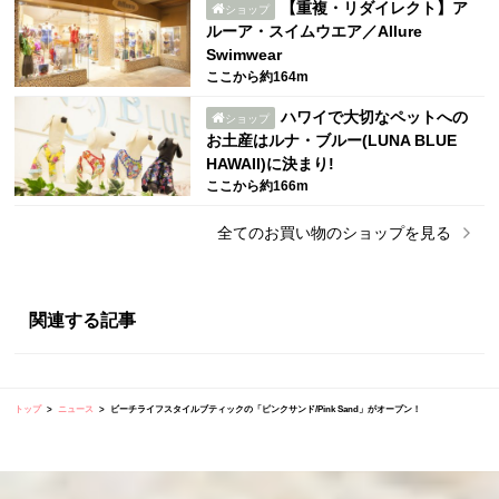
【重複・リダイレクト】ア
ショップ
ルーア・スイムウエア／Allure
Swimwear
ここから約164m
ハワイで大切なペットへの
ショップ
お土産はルナ・ブルー(LUNA BLUE
HAWAII)に決まり!
ここから約166m
全ての
お買い物
のショップを見る
関連する記事
トップ
ニュース
ビーチライフスタイルブティックの「ピンクサンド/Pink Sand」がオープン！