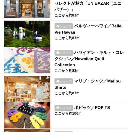
セレクトが魅力「UNIBAZAR（ユニ
バザー）」
ここから約83m
ベルヴィーハワイ／Belle
ショップ
Vie Hawaii
ここから約83m
ハワイアン・キルト・コレ
ショップ
クション／Hawaiian Quilt
Collection
ここから約83m
マリブ・シャツ／Malibu
ショップ
Shirts
ここから約83m
ポピッツ／POPITS
ショップ
ここから約100m