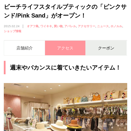
ビーチライフスタイルブティックの「ピンクサ
ンド/Pink Sand」がオープン！
2015.02.24
オアフ島
ワイキキ
買い物
アパレル
アクセサリー
ニュース
ホノルル
ショップ情報
店舗紹介
アクセス
クーポン
週末やバカンスに着ていきたいアイテム！