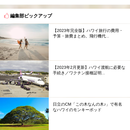
編集部ピックアップ
【2023年完全版】ハワイ旅行の費用・
予算・旅費まとめ。飛行機代...
【2023年2月更新】ハワイ渡航に必要な
手続き／ワクチン接種証明...
日立のCM「この木なんの木♪」で有名
なハワイのモンキーポッド