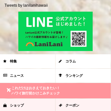
Tweets by lanilanihawaii
特集
コラム
ニュース
ランキング
これだけはおさえておきたい！
ハワイ旅行前かけこみチェック
ショップ
クーポン