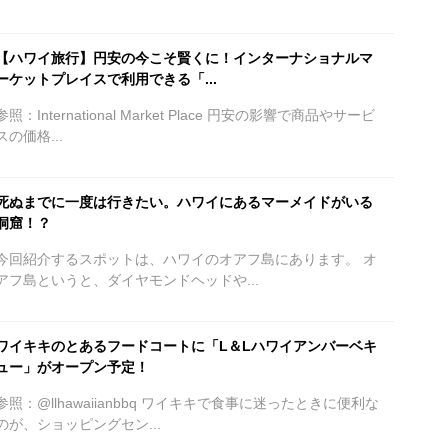
【ハワイ旅行】円安の今こそ賢くに！インターナショナルマ
ーケットプレイスで利用できる「...
参照：International Market Place 円安の影響で商品やサービ
スの価格...
死ぬまでに一度は行きたい。ハワイにあるマーメイドがいる
洞窟！？
今回紹介するスポットは、ハワイのオアフ島にあります。 オ
アフ島というと、ダイヤモンドヘッドや...
ワイキキのとあるフードコートに「L＆Lハワイアンバーベキ
ュー」がオープン予定！
参照：@llhawaiianbbq ワイキキで食事に迷ったときに便利な
のが、ショッピングセン...