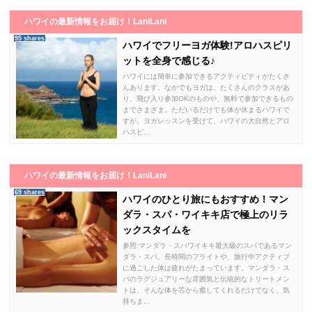
ハワイの最新情報をお届け！LaniLani
95 shares
ハワイでフリーヨガ体験!アロハスピリ
ットを全身で感じる♪
ハワイには簡単に参加できるアクティビティがたくさ
んあります。なかでもヨガは、たくさんのクラスがあ
り、飛び入り参加OKのものや、無料で参加できるもの
までさまざま。ただいるだけでも体が休まるハワイで
すが、ヨガレッスンを受けて、ハワイの大自然とアロ
ハスピ...
ハワイの最新情報をお届け！LaniLani
69 shares
ハワイのひとり旅にもおすすめ！マン
ダラ・スパ・ワイキキ店で極上のリラ
ックスタイムを
参照:マンダラ・スパワイキキ最大級のスパであるマン
ダラ・スパ。長時間のフライトや、旅行中アクティブ
に過ごした体は疲れがたまっています。マンダラ・ス
パのラグジュアリーな雰囲気と伝統的なトリートメン
トは、そんな体を芯から癒してくれるだけでなく、気
持ちま...