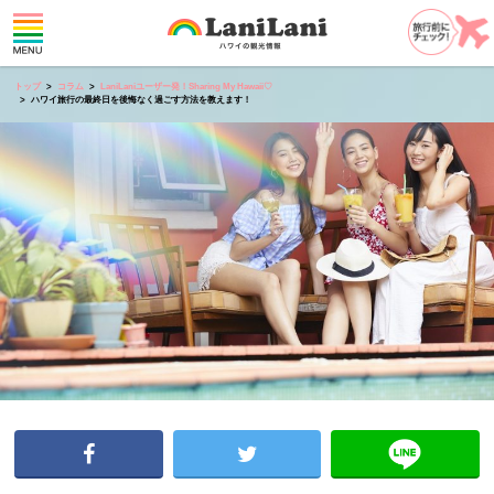
トップ
コラム
LaniLaniユーザー発！Sharing My Hawaii♡
ハワイ旅行の最終日を後悔なく過ごす方法を教えます！