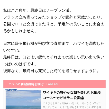
私はここ数年、最終日はノープラン派。
フラッと立ち寄ってみたショップが意外と素敵だったり、
公園でロコと交流できたりと、予定外の良いことに出会え
るかもしれません。
日本に帰る飛行機が飛び立つ直前まで、ハワイを満喫した
いですね。
最終日は、ほどよい疲れとそれまでの楽しい思い出で胸い
っぱいのはずです。
後悔なく、最終日も充実した時間を過ごせますように。
ハワイの最新情報をお届け！LaniLani
227 shares
ワイキキの爽やかな朝を楽しむお散歩
コース〜カピオラニ公園編
のんびりと過ごす朝もいいけれど、せっかくハワイに
来たのだから、たまには早起きして清々しい空気を味