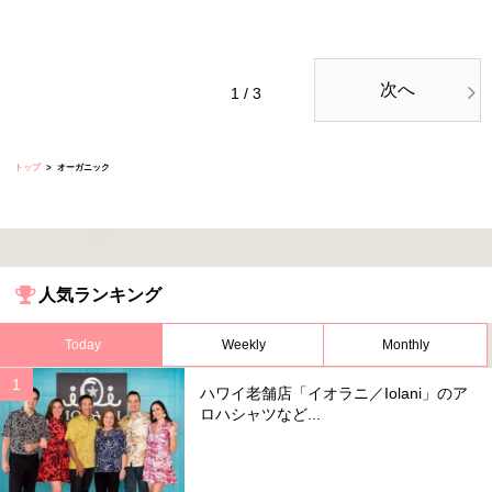
次へ
1 / 3
トップ
オーガニック
人気ランキング
Today
Weekly
Monthly
ハワイ老舗店「イオラニ／Iolani」のア
ロハシャツなど...