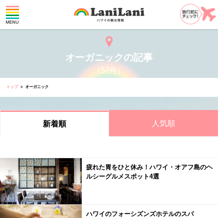
オーガニックの記事
（57件）
トップ
オーガニック
人気順
新着順
疲れた胃をひと休み！ハワイ・オアフ島のヘ
ルシーグルメスポット4選
ハワイのフォーシズンズホテルのスパ