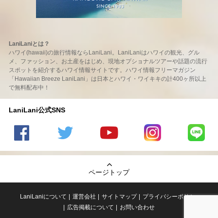
LaniLaniとは？
ハワイ(hawaii)の旅行情報ならLaniLani。LaniLaniはハワイの観光、グル
メ、ファッション、お土産をはじめ、現地オプショナルツアーや話題の流行
スポットを紹介するハワイ情報サイトです。ハワイ情報フリーマガジン
「Hawaiian Breeze LaniLani」は日本とハワイ・ワイキキの計400ヶ所以上
で無料配布中！
LaniLani公式SNS
LaniLani
LaniLani
LaniLani
LaniLani
LaniLani
の
のtwitter
の
の
のLINEを
Facebook
を見る
Youtube
Instagram
見る
ページトップ
を見る
チャンネ
を見る
ルを見る
LaniLaniについて
運営会社
サイトマップ
プライバシーポリシー
広告掲載について
お問い合わせ