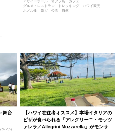
アサイーボール
オアフ島
カフェ
グルメ・レストラン
トレッキング
ハワイ観光
ホノルル
ヨガ
公園
自然
ー
～舞台
【ハワイ在住者オススメ】本場イタリアの
ピザが食べられる「アレグリーニ・モッツ
ァレラ／Allegrini Mozzarella」がモンサ
持つハワイ