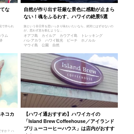
てな
自然が作り出す荘厳な景色に感動が止まら
ない！魂をふるわす、ハワイの絶景5選
生花で作られ
旅という非日常を思いっきり味わいたいなら、絶対にはずせないの
が、思わず息を飲むような...
コラム
オアフ島
カイルア
カウアイ島
トレッキング
跡
ハレアカラ
ハワイ観光
ビーチ
ホノルル
マウイ島
公園
自然
ネコカ
【ハワイ通おすすめ】ハワイカイの
「Island Brew Coffeehouse／アイランド
ブリューコーヒーハウス」は店内がおすす
すか？ ハ