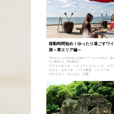
移動時間短め！ゆったり過ごすワイ
旅～東エリア編～
予定をたっぷり詰め込んだ弾丸ツアーもいいけれど、疲
のご褒美には、海を眺めな...
アサイーボール
イタリアン＆フレンチ
オア
カフェ
ステーキ
ハワイ観光
パンケーキ
ホテルスパ
ホノルル
公園