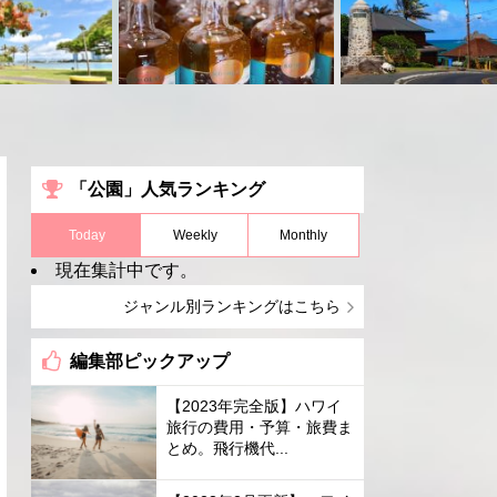
「公園」人気ランキング
Today
Weekly
Monthly
現在集計中です。
ジャンル別ランキングはこちら
編集部ピックアップ
【2023年完全版】ハワイ
旅行の費用・予算・旅費ま
とめ。飛行機代...