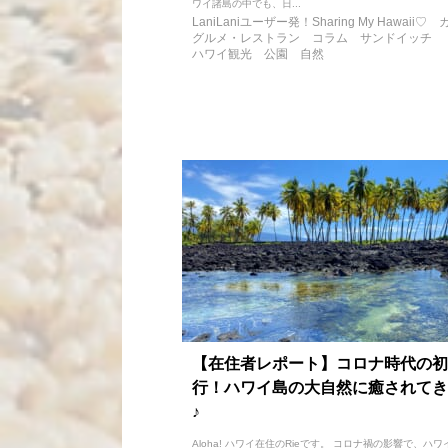
ワイ諸島の中でも、日...
LaniLaniユーザー発！Sharing My Hawaii♡
グルメ・レストラン
コラム
サンドイッチ
ハワイ観光
公園
自然
【在住者レポート】コロナ時代の初
行！ハワイ島の大自然に癒されてき
♪
Aloha! ハワイ在住のRieです。 コロナ禍の影響で、ハ