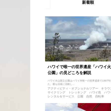
新着順
ハワイで唯一の世界遺産「ハワイ火
公園」の見どころを解説
ハワイ火山国立公園はハワイ州唯一の世界遺産で1987
た。最も活発に活動し...
アクティビティ・オプショナルツアー
キラウ
サイクリング
トレッキング
ハワイ島
ハワ
レンタル＆サービス
公園
自然
自転車