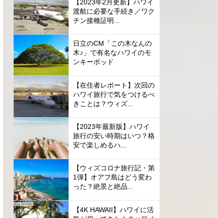
【2023年2月更新】ハワイ
渡航に必要な手続き／ワク
チン接種証明...
日立のCM「この木なんの
木♪」で有名なハワイのモ
ンキーポッド
【在住者レポート】次回の
ハワイ旅行で気をつけるべ
きことは？ウィズ...
【2023年最新版】ハワイ
旅行の安い時期はいつ？格
安で楽しめるハ...
【ウィズコロナ旅行記・第
1弾】オアフ島はどう変わ
った？絶景と絶品...
【4K HAWAII】ハワイに活