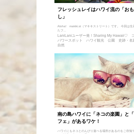
フレッシュレイはハワイ流の「おも
し」
Aloha! makiki.st（マキキストリート）です。 今回は
たフ...
LaniLaniユーザー発！Sharing My Hawaii♡
パワースポット
ハワイ観光
公園
史跡・名
自然
南の島ハワイに「ネコの楽園」と「
フェ」があるワケ！
ハワイにもネコとのんびり遊べる場所があるのをご存知で