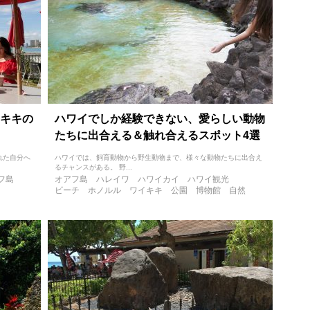
キキの
ハワイでしか経験できない、愛らしい動物
たちに出合える＆触れ合えるスポット4選
れた自分へ
ハワイでは、飼育動物から野生動物まで、様々な動物たちに出合え
るチャンスがある。 野...
フ島
オアフ島
ハレイワ
ハワイカイ
ハワイ観光
ビーチ
ホノルル
ワイキキ
公園
博物館
自然