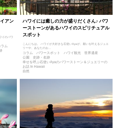
イアン
ハワイには癒しの力が盛りだくさん♪ パワ
ーストーンがあるハワイのスピリチュアル
スポット
ハワイのパワ
こんにちは。 ハワイが大好きな石使いAyaが、願いを叶えるジュエ
コラム
リーや、あなたのお...
跡
コラム
パワースポット
ハワイ観光
世界遺産
公園
史跡・名跡
幸せを呼ぶ石使いAyaのパワーストーン＆ジュエリーの
お話 In Hawaii
自然