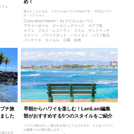
め！
カフェ
皆さんこんにちは。 ナビちゃおハワイのmimiです。 今日はハワイ
の「ハワイカイ...
Crazy about Hawaii！ by ナビちゃおハワイ
アサイーボール
オーガニックフード
オアフ島
カフェ
グルメ・レストラン
コラム
サンドイッチ
スイーツ
パワースポット
ハワイカイ
ハワイ観光
パンケーキ
ホノルル
公園
自然
プチ旅
早朝からハワイを楽しむ！LaniLani編集
ました
部がおすすめする5つのスタイルをご紹介
ハワイの朝は涼しい風が吹き抜けとてもさわやか。そんなハワイに
は幾通りもの朝の楽しみ方...
ワイ旅行を含