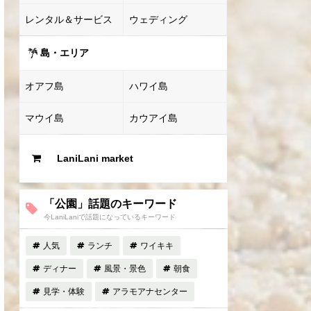
レンタル＆サービス
ウェディング
島・エリア
オアフ島
ハワイ島
マウイ島
カウアイ島
LaniLani market
「公園」話題のキーワード
今LaniLaniで話題になっているキーワード
人気
ランチ
ワイキキ
ディナー
風景・景色
朝食
見学・体験
アラモアナセンター