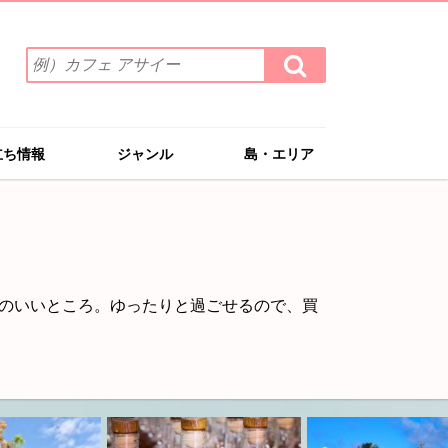
検
検
索
索
ワ
す
る
ー
ド
立ち情報
ジャンル
島・エリア
を
入
力
(例）
カ
フ
ェ
のいいところ。ゆったりと過ごせるので、買
ア
サ
イ
ー