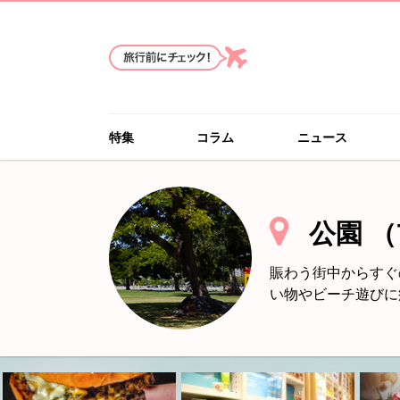
特集
コラム
ニュース
公園
（
賑わう街中からすぐ
い物やビーチ遊びに