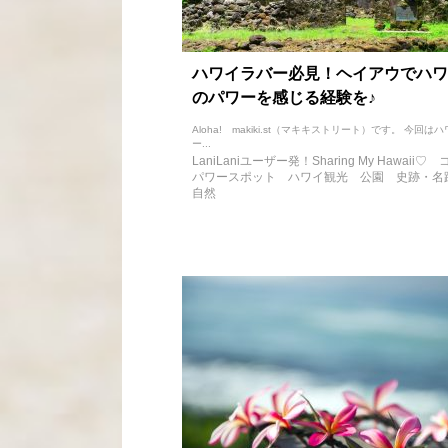
ハワイラバー必見！ヘイアウでハワ
のパワーを感じる経験を♪
Aloha! makiki.st（マキキストリート）です。 今回は
ー...
LaniLaniユーザー発！Sharing My Hawaii♡
パワースポット
ハワイ観光
公園
史跡・名
自然