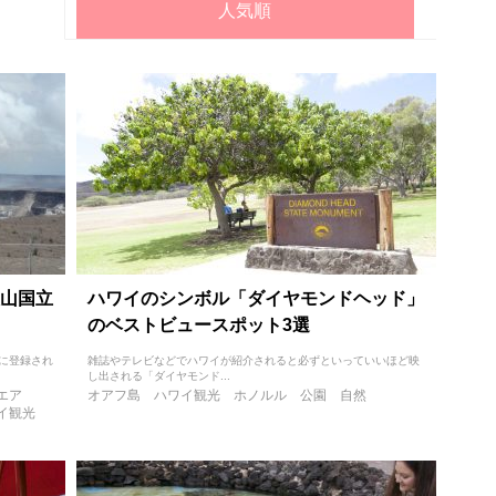
人気順
山国立
ハワイのシンボル「ダイヤモンドヘッド」
のベストビュースポット3選
年に登録され
雑誌やテレビなどでハワイが紹介されると必ずといっていいほど映
し出される「ダイヤモンド...
エア
オアフ島
ハワイ観光
ホノルル
公園
自然
イ観光