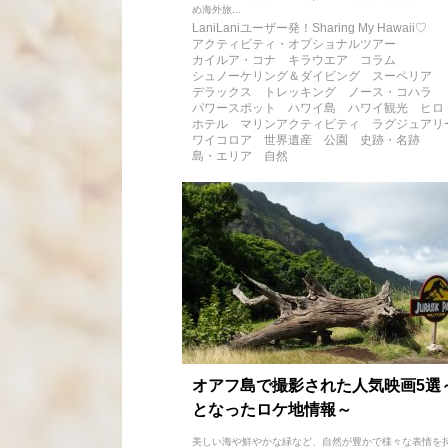
め海外旅...
LaniLaniユーザー発！Sharing My Hawaii♡
アクティビティ・オプショナルツアー
カイルア・コナ
キラウエア
コラム
シュノーケリング＆ダイビング
スーペリア
デラックス
トレッキング
ノース・コハラ
パワースポット
ハワイ島
ハワイ観光
ヒロ
ホテル
マリンアクティビティ
ラグジュアリ
ワイコロア
世界遺産
公園
史跡・名跡
島・エリア
自然
オアフ島で撮影された人気映画5選
となったロケ地情報～
美しい海や鮮やかな緑など、自然が豊かで様々な表情を